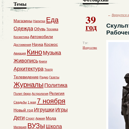
Темы
39
←
Вернутся к
Еда
Магазины
Напитки
год
Скульп
Одежда
Обувь
Техника
Рабоче
Автомобили
Косметика
Тэг:
Наука
Космос
Достижения
Искусство
Кино
Музыка
Авиация
Живопись
Книги
Архитектура
Театр
Телевидение
Радио
Газеты
Журналы
Политика
Религия
Полит бюро
Астрология
7 ноября
Свадьбы
1 мая
Игрушки
Игры
Новый год
Дети
Мода
Спорт
Армия
ВУЗы
Школа
Милиция