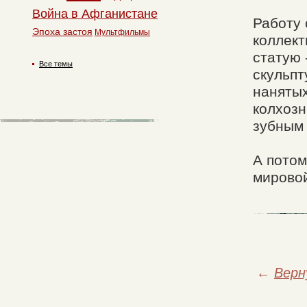
Война в Афганистане
Работу 
Эпоха застоя
Мультфильмы
коллек
статую 
Все темы
скульпт
нанятых
колхозн
зубным
А потом
мировой
←
Верн