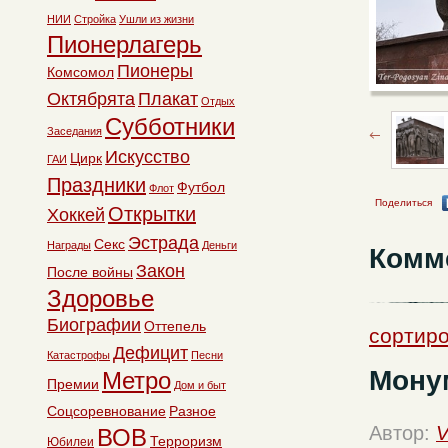
НИИ
Стройка
Ушли из жизни
Пионерлагерь
Пионеры
Комсомол
Октябрята
Плакат
Отдых
Субботники
Заседания
Искусство
Цирк
ГАИ
Праздники
Футбол
Флот
Поделиться
Открытки
Хоккей
Эстрада
Секс
Награды
Деньги
Комм
Закон
После войны
Здоровье
Биографии
Оттепель
сортиро
Дефицит
Катастрофы
Песни
Мону
Метро
Премии
Дом и быт
Соцсоревнование
Разное
Автор:
V
ВОВ
Терроризм
Юбилеи