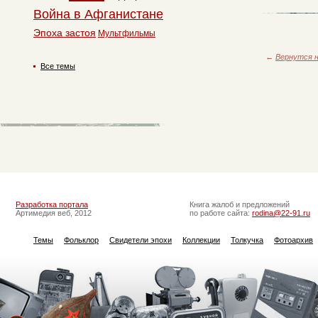
Война в Афганистане
Эпоха застоя
Мультфильмы
←
Вернутся н
Все темы
Разработка портала
Книга жалоб и предложений
Артимедия веб, 2012
по работе сайта:
rodina@22-91.ru
Темы
Фольклор
Свидетели эпохи
Коллекции
Толкучка
Фотоархив