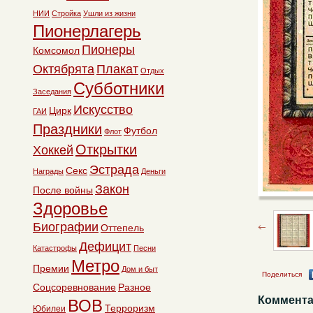
НИИ
Стройка
Ушли из жизни
Пионерлагерь
Пионеры
Комсомол
Октябрята
Плакат
Отдых
Субботники
Заседания
Искусство
Цирк
ГАИ
Праздники
Футбол
Флот
Открытки
Хоккей
Эстрада
Секс
Награды
Деньги
Закон
После войны
Здоровье
Биографии
Оттепель
Дефицит
Катастрофы
Песни
Метро
Премии
Дом и быт
Поделиться
Соцсоревнование
Разное
Коммента
ВОВ
Терроризм
Юбилеи