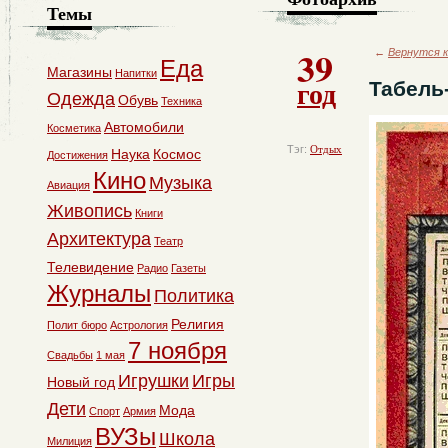
Темы
39
←
Вернутся к
Еда
Магазины
Напитки
год
Табель-
Одежда
Обувь
Техника
Автомобили
Косметика
Тэг:
Отдых
Наука
Космос
Достижения
Кино
Музыка
Авиация
Живопись
Книги
Архитектура
Театр
Телевидение
Радио
Газеты
Журналы
Политика
Религия
Полит бюро
Астрология
7 ноября
Свадьбы
1 мая
Игрушки
Игры
Новый год
Дети
Мода
Спорт
Армия
ВУЗы
Школа
Милиция