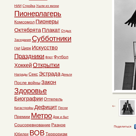
НИИ
Стройка
Ушли из жизни
Пионерлагерь
Пионеры
Комсомол
Октябрята
Плакат
Отдых
Субботники
Заседания
Искусство
Цирк
ГАИ
Праздники
Футбол
Флот
Открытки
Хоккей
Эстрада
Секс
Награды
Деньги
Закон
После войны
Здоровье
Биографии
Оттепель
Дефицит
Катастрофы
Песни
Метро
Премии
Дом и быт
Соцсоревнование
Разное
Поделиться
ВОВ
Терроризм
Юбилеи