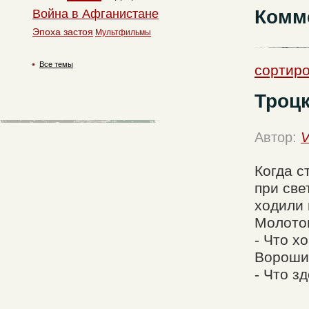
Комм
Война в Афганистане
Эпоха застоя
Мультфильмы
Все темы
сортиро
Троцк
Автор:
V
Когда с
при све
ходили 
Молотов
- Что х
Вороши
- Что зд