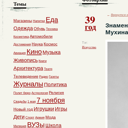
Темы
39
←
Вернутся к
Еда
Магазины
Напитки
год
Знамен
Одежда
Обувь
Техника
Мухин
Автомобили
Косметика
Тэг:
Наука
Космос
Достижения
Искусство
Кино
Музыка
Авиация
Живопись
Книги
Архитектура
Театр
Телевидение
Радио
Газеты
Журналы
Политика
Религия
Полит бюро
Астрология
7 ноября
Свадьбы
1 мая
Игрушки
Игры
Новый год
Дети
Мода
Спорт
Армия
ВУЗы
Школа
Милиция