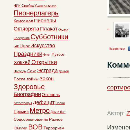
НИИ
Стройка
Ушли из жизни
Пионерлагерь
Пионеры
Комсомол
Октябрята
Плакат
Отдых
Субботники
Заседания
Искусство
Цирк
ГАИ
Поделиться
Праздники
Футбол
Флот
Открытки
Хоккей
Комм
Эстрада
Секс
Награды
Деньги
Закон
После войны
Здоровье
сортиро
Биографии
Оттепель
Дефицит
Катастрофы
Песни
Метро
Премии
Дом и быт
Автор:
Z
Соцсоревнование
Разное
ВОВ
Изменен
Терроризм
Юбилеи