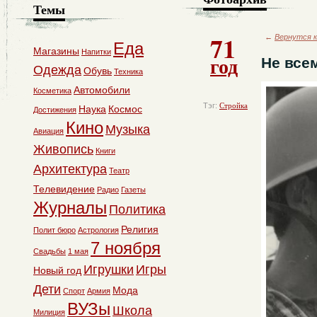
Темы
71
←
Вернутся к
Еда
Магазины
Напитки
год
Не все
Одежда
Обувь
Техника
Автомобили
Косметика
Тэг:
Стройка
Наука
Космос
Достижения
Кино
Музыка
Авиация
Живопись
Книги
Архитектура
Театр
Телевидение
Радио
Газеты
Журналы
Политика
Религия
Полит бюро
Астрология
7 ноября
Свадьбы
1 мая
Игрушки
Игры
Новый год
Дети
Мода
Спорт
Армия
ВУЗы
Школа
Милиция