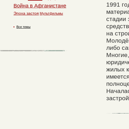
1991 го
Война в Афганистане
матери
Эпоха застоя
Мультфильмы
стадии 
средств
Все темы
на стро
Молодё
либо са
Многие,
юридиче
жилых к
имеется
полноце
Начала
застро