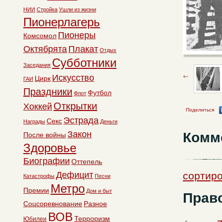
НИИ
Стройка
Ушли из жизни
Пионерлагерь
Пионеры
Комсомол
Октябрята
Плакат
Отдых
Субботники
Заседания
Искусство
Цирк
ГАИ
Праздники
Футбол
Флот
Открытки
Хоккей
Поделиться
Эстрада
Секс
Награды
Деньги
Закон
Комм
После войны
Здоровье
Биографии
Оттепель
Дефицит
сортиро
Катастрофы
Песни
Метро
Премии
Дом и быт
Право
Соцсоревнование
Разное
ВОВ
Терроризм
Юбилеи