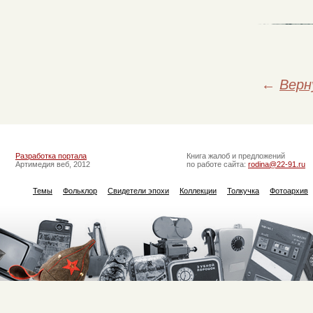
←
Верн
Разработка портала
Книга жалоб и предложений
Артимедия веб, 2012
по работе сайта:
rodina@22-91.ru
Темы
Фольклор
Свидетели эпохи
Коллекции
Толкучка
Фотоархив