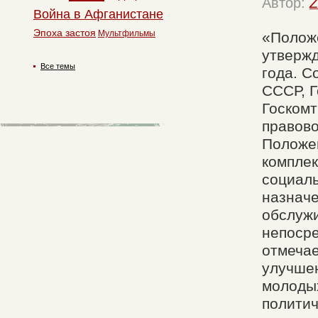
Автор:
Z
Война в Афганистане
Эпоха застоя
Мультфильмы
«Полож
утвержд
Все темы
года. С
СССР, 
Госкомт
правово
Положе
комплек
социаль
назначе
обслуж
непосре
отмечае
улучше
молоды
политич