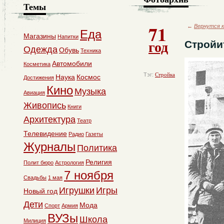
Темы
71
←
Вернутся к
Еда
Магазины
Напитки
год
Стройи
Одежда
Обувь
Техника
Автомобили
Косметика
Тэг:
Стройка
Наука
Космос
Достижения
Кино
Музыка
Авиация
Живопись
Книги
Архитектура
Театр
Телевидение
Радио
Газеты
Журналы
Политика
Религия
Полит бюро
Астрология
7 ноября
Свадьбы
1 мая
Игрушки
Игры
Новый год
Дети
Мода
Спорт
Армия
ВУЗы
Школа
Милиция