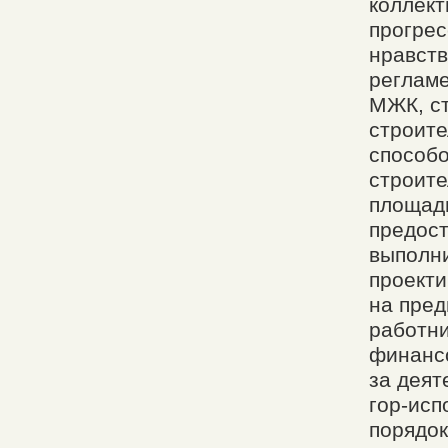
коллек
прогрес
нравств
регламе
МЖК, ст
строите
способо
строите
площадь
предос
выполни
проекти
на пред
работни
финансо
за деят
гор-исп
порядок