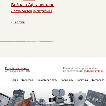
Война в Афганистане
Эпоха застоя
Мультфильмы
Все темы
Разработка портала
Книга жалоб и предложений
Артимедия веб, 2012
по работе сайта:
rodina@22-91.ru
Темы
Фольклор
Свидетели эпохи
Коллекции
Толкучка
Фотоархив