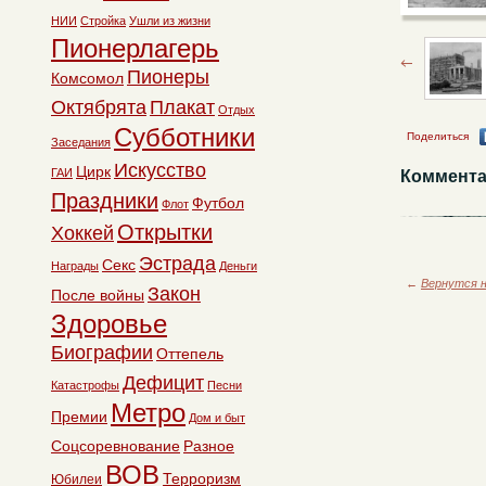
НИИ
Стройка
Ушли из жизни
Пионерлагерь
Пионеры
Комсомол
Октябрята
Плакат
Отдых
Субботники
Поделиться
Заседания
Искусство
Цирк
ГАИ
Коммента
Праздники
Футбол
Флот
Открытки
Хоккей
Эстрада
Секс
Награды
Деньги
←
Вернутся н
Закон
После войны
Здоровье
Биографии
Оттепель
Дефицит
Катастрофы
Песни
Метро
Премии
Дом и быт
Соцсоревнование
Разное
ВОВ
Терроризм
Юбилеи