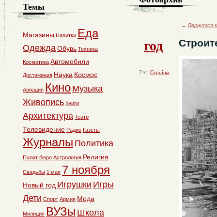
Темы
←
Вернутся к
Еда
Магазины
Напитки
год
Строит
Одежда
Обувь
Техника
Автомобили
Косметика
Тэг:
Стройка
Наука
Космос
Достижения
Кино
Музыка
Авиация
Живопись
Книги
Архитектура
Театр
Телевидение
Радио
Газеты
Журналы
Политика
Религия
Полит бюро
Астрология
7 ноября
Свадьбы
1 мая
Игрушки
Игры
Новый год
Дети
Мода
Спорт
Армия
ВУЗы
Школа
Милиция