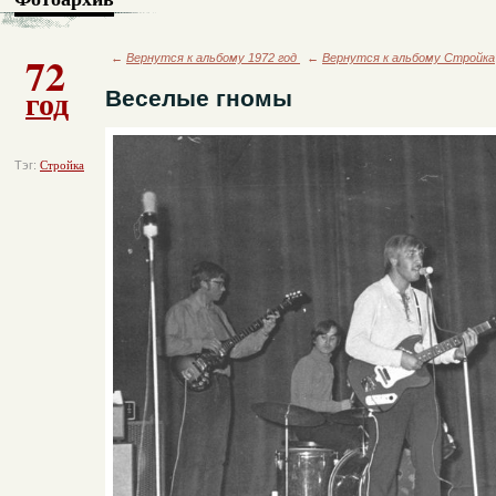
72
←
Вернутся к альбому 1972 год
←
Вернутся к альбому Стройка
год
Веселые гномы
Тэг:
Стройка