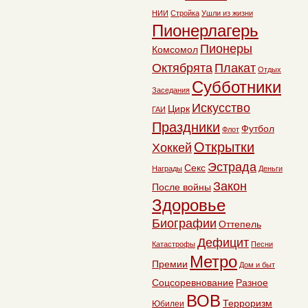
НИИ
Стройка
Ушли из жизни
Пионерлагерь
Пионеры
Комсомол
Октябрята
Плакат
Отдых
Субботники
Заседания
Искусство
Цирк
ГАИ
Праздники
Футбол
Флот
Открытки
Хоккей
Эстрада
Секс
Награды
Деньги
Закон
После войны
Здоровье
Биографии
Оттепель
Дефицит
Катастрофы
Песни
Метро
Премии
Дом и быт
Соцсоревнование
Разное
ВОВ
Терроризм
Юбилеи