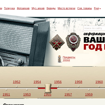
ии
Толкучка
Фотоархив
Муз. архив
Бренды
Место встречи
Сов. товары
Еще
Предметы
эпохи
1952
1954
1956
1958
1960
1951
1953
1955
1957
1959
Фотоархив