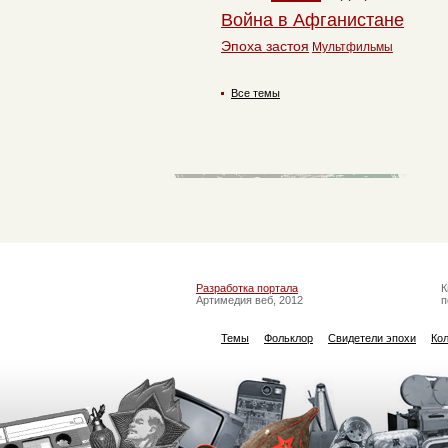
Война в Афганистане
Эпоха застоя
Мультфильмы
Все темы
Разработка портала
К
Артимедия веб, 2012
п
Темы
Фольклор
Свидетели эпохи
Ко