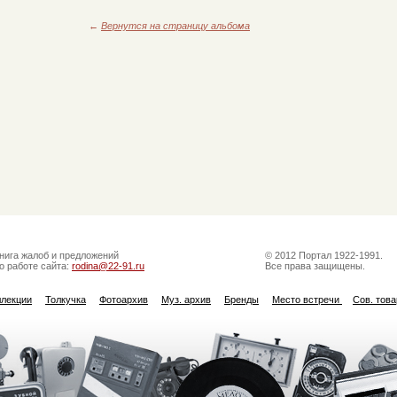
←
Вернутся на страницу альбома
нига жалоб и предложений
© 2012 Портал 1922-1991.
о работе сайта:
rodina@22-91.ru
Все права защищены.
ллекции
Толкучка
Фотоархив
Муз. архив
Бренды
Место встречи
Сов. тов