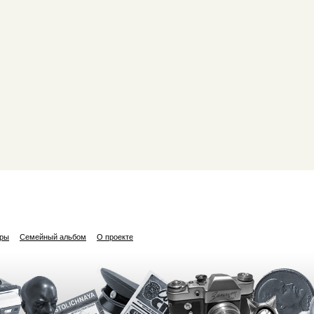
ары
Семейный альбом
О проекте