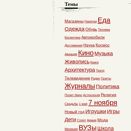
Темы
Еда
Магазины
Напитки
Одежда
Обувь
Техника
Автомобили
Косметика
Наука
Космос
Достижения
Кино
Музыка
Авиация
Живопись
Книги
Архитектура
Театр
Телевидение
Радио
Газеты
Журналы
Политика
Религия
Полит бюро
Астрология
7 ноября
Свадьбы
1 мая
Игрушки
Игры
Новый год
Дети
Мода
Спорт
Армия
ВУЗы
Школа
Милиция