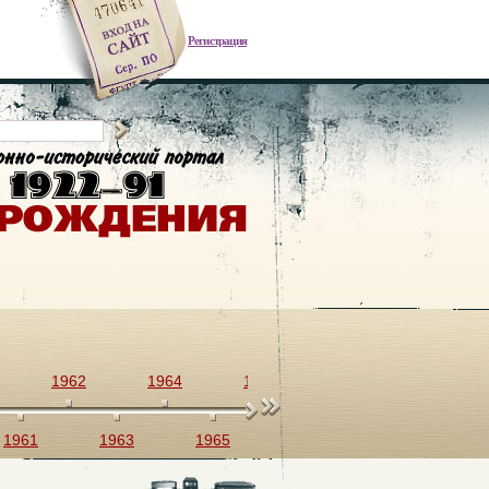
Регистрация
1962
1964
1966
1968
1970
1961
1963
1965
1967
1969