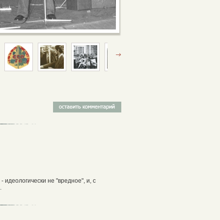
 идеологически не "вредное", и, с
.