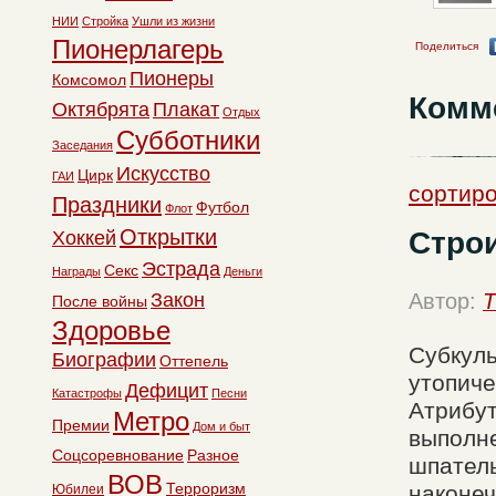
НИИ
Стройка
Ушли из жизни
Пионерлагерь
Поделиться
Пионеры
Комсомол
Комм
Октябрята
Плакат
Отдых
Субботники
Заседания
Искусство
Цирк
ГАИ
сортиро
Праздники
Футбол
Флот
Открытки
Строи
Хоккей
Эстрада
Секс
Награды
Деньги
Закон
Автор:
T
После войны
Здоровье
Субкул
Биографии
Оттепель
утопиче
Дефицит
Катастрофы
Песни
Атрибут
Метро
Премии
Дом и быт
выполне
Соцсоревнование
Разное
шпател
ВОВ
Терроризм
наконеч
Юбилеи