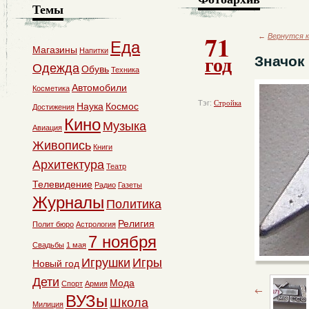
Темы
71
←
Вернутся к
Еда
Магазины
Напитки
год
Значок
Одежда
Обувь
Техника
Автомобили
Косметика
Тэг:
Стройка
Наука
Космос
Достижения
Кино
Музыка
Авиация
Живопись
Книги
Архитектура
Театр
Телевидение
Радио
Газеты
Журналы
Политика
Религия
Полит бюро
Астрология
7 ноября
Свадьбы
1 мая
Игрушки
Игры
Новый год
Дети
Мода
Спорт
Армия
ВУЗы
Школа
Милиция