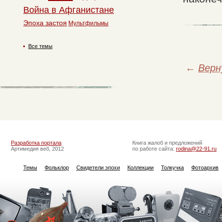
Война в Афганистане
Эпоха застоя
Мультфильмы
Все темы
←
Верн
Разработка портала
Книга жалоб и предложений
Артимедия веб, 2012
по работе сайта:
rodina@22-91.ru
Темы
Фольклор
Свидетели эпохи
Коллекции
Толкучка
Фотоархив