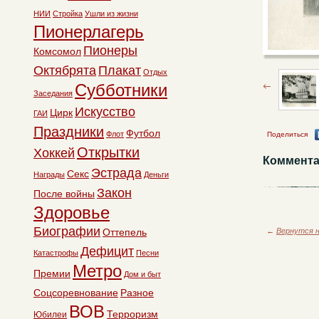
НИИ
Стройка
Ушли из жизни
Пионерлагерь
Пионеры
Комсомол
Октябрята
Плакат
Отдых
Субботники
Заседания
Искусство
Цирк
ГАИ
Праздники
Футбол
Флот
Поделиться
Открытки
Хоккей
Коммента
Эстрада
Секс
Награды
Деньги
Закон
После войны
Здоровье
Биографии
←
Вернутся н
Оттепель
Дефицит
Катастрофы
Песни
Метро
Премии
Дом и быт
Соцсоревнование
Разное
ВОВ
Терроризм
Юбилеи