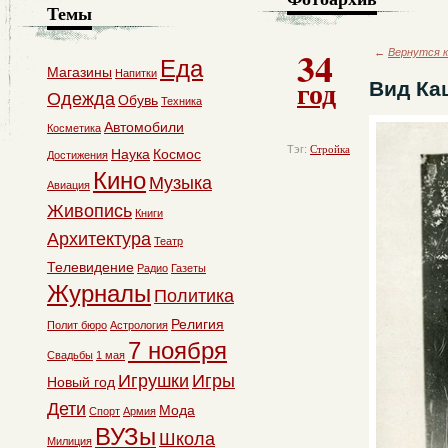
Темы
34
←
Вернутся к
Еда
Магазины
Напитки
год
Вид Ка
Одежда
Обувь
Техника
Автомобили
Косметика
Тэг:
Стройка
Наука
Космос
Достижения
Кино
Музыка
Авиация
Живопись
Книги
Архитектура
Театр
Телевидение
Радио
Газеты
Журналы
Политика
Религия
Полит бюро
Астрология
7 ноября
Свадьбы
1 мая
Игрушки
Игры
Новый год
Дети
Мода
Спорт
Армия
ВУЗы
Школа
Милиция