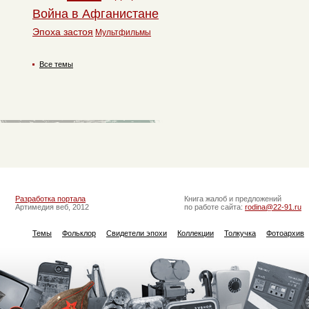
Война в Афганистане
Эпоха застоя
Мультфильмы
Все темы
Разработка портала
Книга жалоб и предложений
Артимедия веб, 2012
по работе сайта:
rodina@22-91.ru
Темы
Фольклор
Свидетели эпохи
Коллекции
Толкучка
Фотоархив