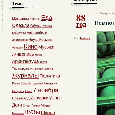
Темы
88
←
Вернутся к
Еда
Магазины
Напитки
год
Немног
Одежда
Обувь
Техника
Автомобили
Косметика
Тэг:
Техника
Наука
Космос
Достижения
Кино
Музыка
Авиация
Живопись
Книги
Архитектура
Театр
Телевидение
Радио
Газеты
Журналы
Политика
Религия
Полит бюро
Астрология
7 ноября
Свадьбы
1 мая
Игрушки
Игры
Новый год
Дети
Мода
Спорт
Армия
ВУЗы
Школа
Милиция