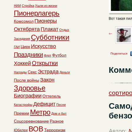
НИИ
Стройка
Ушли из жизни
Пионерлагерь
Вот такая пи
Пионеры
Комсомол
Октябрята
Плакат
Отдых
Субботники
Заседания
Искусство
Цирк
ГАИ
Праздники
Поделиться
Футбол
Флот
Открытки
Хоккей
Комм
Эстрада
Секс
Награды
Деньги
Закон
После войны
Здоровье
сортиро
Биографии
Оттепель
Дефицит
Само
Катастрофы
Песни
Метро
Премии
бенз
Дом и быт
Соцсоревнование
Разное
ВОВ
Терроризм
Автор:
N
Юбилеи