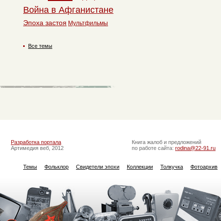
Война в Афганистане
Эпоха застоя
Мультфильмы
Все темы
Разработка портала
Книга жалоб и предложений
Артимедия веб, 2012
по работе сайта:
rodina@22-91.ru
Темы
Фольклор
Свидетели эпохи
Коллекции
Толкучка
Фотоархив