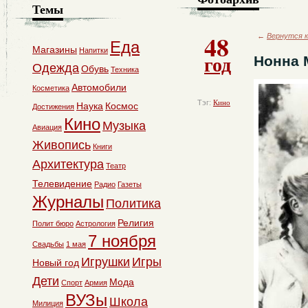
Темы
48
←
Вернутся к
Еда
Магазины
Напитки
год
Нонна 
Одежда
Обувь
Техника
Автомобили
Косметика
Тэг:
Кино
Наука
Космос
Достижения
Кино
Музыка
Авиация
Живопись
Книги
Архитектура
Театр
Телевидение
Радио
Газеты
Журналы
Политика
Религия
Полит бюро
Астрология
7 ноября
Свадьбы
1 мая
Игрушки
Игры
Новый год
Дети
Мода
Спорт
Армия
ВУЗы
Школа
Милиция