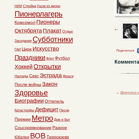
НИИ
Стройка
Ушли из жизни
Пионерлагерь
Пионеры
Комсомол
Октябрята
Плакат
Отдых
Субботники
Заседания
Искусство
Цирк
ГАИ
Поделиться
Праздники
Футбол
Флот
Коммента
Открытки
Хоккей
Эстрада
Секс
Награды
Деньги
Закон
После войны
Здоровье
←
Вернутся н
Биографии
Оттепель
Дефицит
Катастрофы
Песни
Метро
Премии
Дом и быт
Соцсоревнование
Разное
ВОВ
Терроризм
Юбилеи