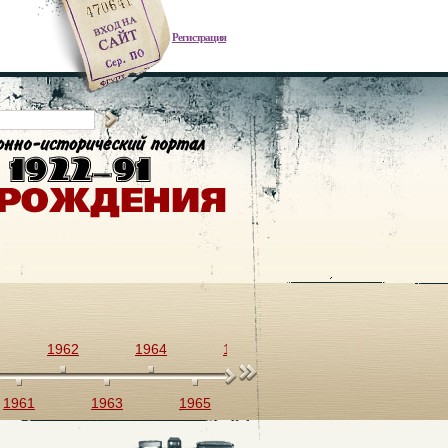
Регистрация
1962
1964
1966
1968
1970
1961
1963
1965
1967
1969