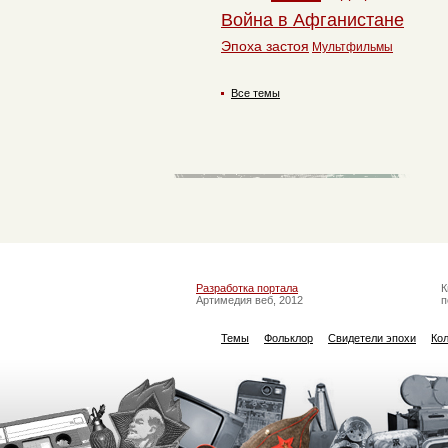
Война в Афганистане
Эпоха застоя
Мультфильмы
Все темы
Разработка портала
К
Артимедия веб, 2012
п
Темы
Фольклор
Свидетели эпохи
Ко