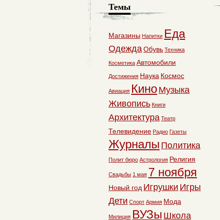
Темы
Еда
Магазины
Напитки
Одежда
Обувь
Техника
Автомобили
Косметика
Наука
Космос
Достижения
Кино
Музыка
Авиация
Живопись
Книги
Архитектура
Театр
Телевидение
Радио
Газеты
Журналы
Политика
Религия
Полит бюро
Астрология
7 ноября
Свадьбы
1 мая
Игрушки
Игры
Новый год
Дети
Мода
Спорт
Армия
ВУЗы
Школа
Милиция