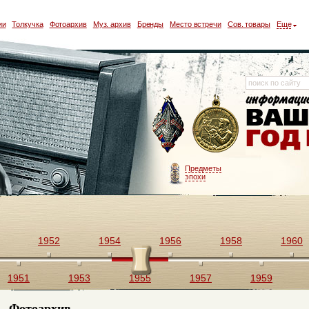
ии
Толкучка
Фотоархив
Муз. архив
Бренды
Место встречи
Сов. товары
Еще
Предметы
эпохи
1952
1954
1956
1958
1960
1951
1953
1955
1957
1959
Фотоархив