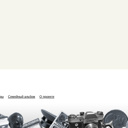
ары
Семейный альбом
О проекте