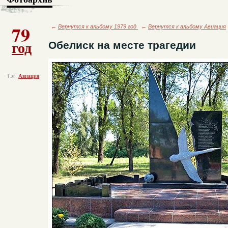
79
←
Вернутся к альбому 1979 год
←
Вернутся к альбому Авиация
год
Обелиск на месте трагедии
Тэг:
Авиация