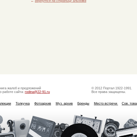
←
Вернутся на страницу альбома
нига жалоб и предложений
© 2012 Портал 1922-1991.
о работе сайта:
rodina@22-91.ru
Все права защищены.
ллекции
Толкучка
Фотоархив
Муз. архив
Бренды
Место встречи
Сов. тов