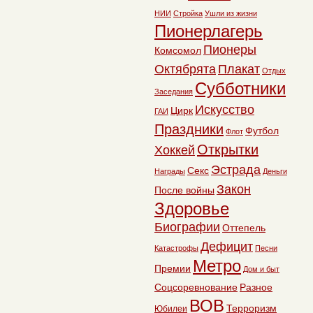
НИИ
Стройка
Ушли из жизни
Пионерлагерь
Пионеры
Комсомол
Октябрята
Плакат
Отдых
Субботники
Заседания
Искусство
Цирк
ГАИ
Праздники
Футбол
Флот
Открытки
Хоккей
Эстрада
Секс
Награды
Деньги
Закон
После войны
Здоровье
Биографии
Оттепель
Дефицит
Катастрофы
Песни
Метро
Премии
Дом и быт
Соцсоревнование
Разное
ВОВ
Терроризм
Юбилеи