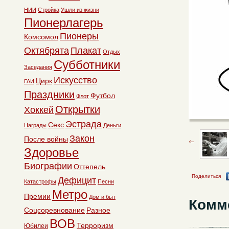
НИИ
Стройка
Ушли из жизни
Пионерлагерь
Пионеры
Комсомол
Октябрята
Плакат
Отдых
Субботники
Заседания
Искусство
Цирк
ГАИ
Праздники
Футбол
Флот
Открытки
Хоккей
Эстрада
Секс
Награды
Деньги
Закон
После войны
Здоровье
Биографии
Оттепель
Поделиться
Дефицит
Катастрофы
Песни
Метро
Премии
Дом и быт
Комм
Соцсоревнование
Разное
ВОВ
Терроризм
Юбилеи