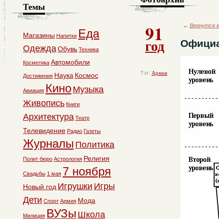
Темы
91
←
Вернутся к
Еда
Магазины
Напитки
год
Официа
Одежда
Обувь
Техника
Автомобили
Косметика
Тэг:
Армия
Наука
Космос
Достижения
Кино
Музыка
Авиация
Живопись
Книги
Архитектура
Театр
Телевидение
Радио
Газеты
Журналы
Политика
Религия
Полит бюро
Астрология
7 ноября
Свадьбы
1 мая
Игрушки
Игры
Новый год
Дети
Мода
Спорт
Армия
ВУЗы
Школа
Милиция