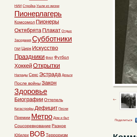
НИИ
Стройка
Ушли из жизни
Пионерлагерь
Пионеры
Комсомол
Октябрята
Плакат
Отдых
Субботники
Заседания
Искусство
Цирк
ГАИ
Праздники
Футбол
Флот
Открытки
Хоккей
Эстрада
Секс
Награды
Деньги
Закон
После войны
Здоровье
Биографии
Оттепель
Дефицит
Катастрофы
Песни
Метро
Премии
Дом и быт
Поделиться
Соцсоревнование
Разное
ВОВ
Терроризм
Юбилеи