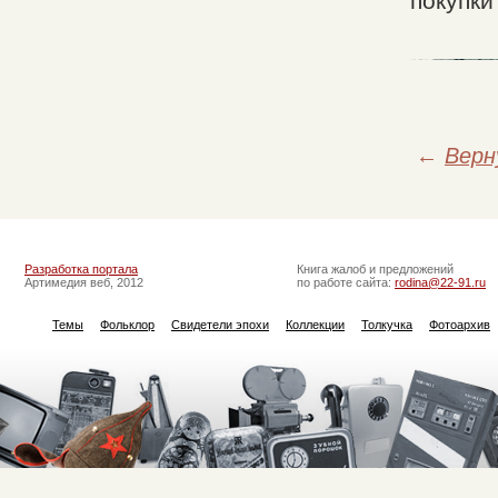
покупки
←
Верн
Разработка портала
Книга жалоб и предложений
Артимедия веб, 2012
по работе сайта:
rodina@22-91.ru
Темы
Фольклор
Свидетели эпохи
Коллекции
Толкучка
Фотоархив