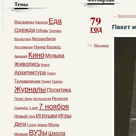
Темы
79
←
Вернутся к
Еда
Магазины
Напитки
год
Пакет 
Одежда
Обувь
Техника
Автомобили
Косметика
Тэг:
Магазины
Наука
Космос
Достижения
Кино
Музыка
Авиация
Живопись
Книги
Архитектура
Театр
Телевидение
Радио
Газеты
Журналы
Политика
Религия
Полит бюро
Астрология
7 ноября
Свадьбы
1 мая
Игрушки
Игры
Новый год
Дети
Мода
Спорт
Армия
ВУЗы
Школа
Милиция