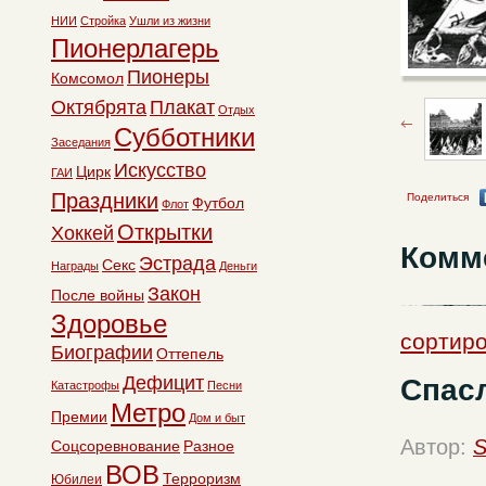
НИИ
Стройка
Ушли из жизни
Пионерлагерь
Пионеры
Комсомол
Октябрята
Плакат
Отдых
Субботники
Заседания
Искусство
Цирк
ГАИ
Праздники
Поделиться
Футбол
Флот
Открытки
Хоккей
Комм
Эстрада
Секс
Награды
Деньги
Закон
После войны
Здоровье
сортир
Биографии
Оттепель
Дефицит
Спасл
Катастрофы
Песни
Метро
Премии
Дом и быт
Автор:
S
Соцсоревнование
Разное
ВОВ
Терроризм
Юбилеи