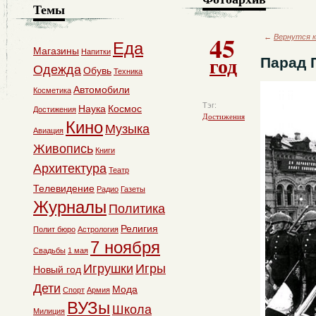
Темы
45
←
Вернутся к
Еда
Магазины
Напитки
год
Парад 
Одежда
Обувь
Техника
Автомобили
Косметика
Тэг:
Наука
Космос
Достижения
Достижения
Кино
Музыка
Авиация
Живопись
Книги
Архитектура
Театр
Телевидение
Радио
Газеты
Журналы
Политика
Религия
Полит бюро
Астрология
7 ноября
Свадьбы
1 мая
Игрушки
Игры
Новый год
Дети
Мода
Спорт
Армия
ВУЗы
Школа
Милиция