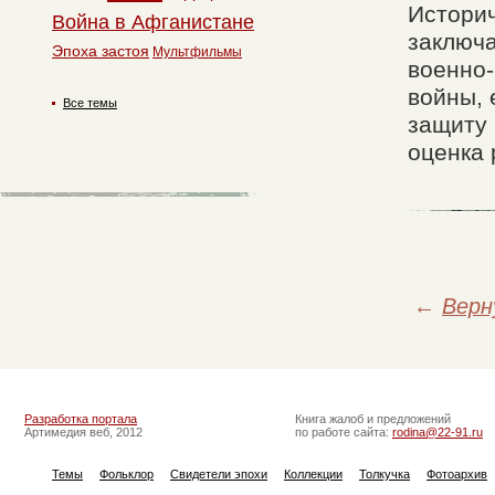
Историч
Война в Афганистане
заключа
Эпоха застоя
Мультфильмы
военно-
войны, 
Все темы
защиту
оценка 
←
Верн
Разработка портала
Книга жалоб и предложений
Артимедия веб, 2012
по работе сайта:
rodina@22-91.ru
Темы
Фольклор
Свидетели эпохи
Коллекции
Толкучка
Фотоархив