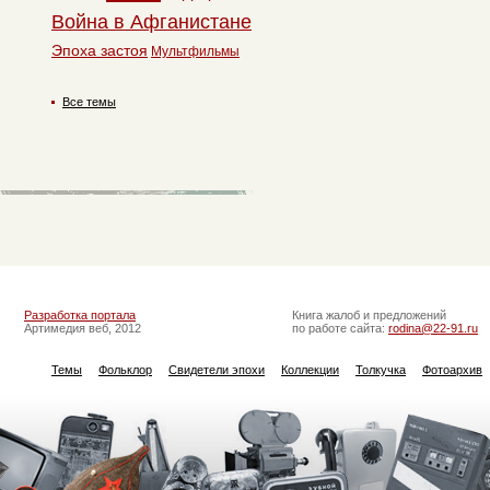
Война в Афганистане
Эпоха застоя
Мультфильмы
Все темы
Разработка портала
Книга жалоб и предложений
Артимедия веб, 2012
по работе сайта:
rodina@22-91.ru
Темы
Фольклор
Свидетели эпохи
Коллекции
Толкучка
Фотоархив