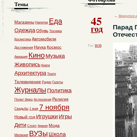
Темы
45
←
Вернутся к
Еда
Магазины
Напитки
год
Парад 
Одежда
Обувь
Техника
Отечес
Автомобили
Косметика
Тэг:
ВОВ
Наука
Космос
Достижения
Кино
Музыка
Авиация
Живопись
Книги
Архитектура
Театр
Телевидение
Радио
Газеты
Журналы
Политика
Религия
Полит бюро
Астрология
7 ноября
Свадьбы
1 мая
Игрушки
Игры
Новый год
Дети
Мода
Спорт
Армия
ВУЗы
Школа
Милиция