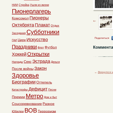
НИИ
Стройка
Ушли из жизни
Пионерлагерь
Пионеры
Комсомол
Октябрята
Плакат
Отдых
Субботники
Заседания
Поделиться
Искусство
Цирк
ГАИ
Праздники
Футбол
Коммента
Флот
Открытки
Хоккей
Эстрада
Секс
Награды
Деньги
Закон
После войны
←
Вернутся н
Здоровье
Биографии
Оттепель
Дефицит
Катастрофы
Песни
Метро
Премии
Дом и быт
Соцсоревнование
Разное
ВОВ
Терроризм
Юбилеи