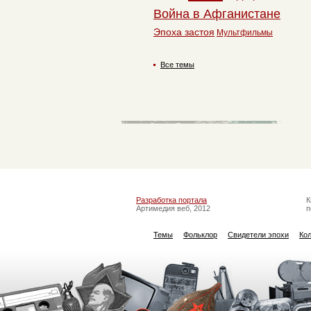
Война в Афганистане
Эпоха застоя
Мультфильмы
Все темы
Разработка портала
К
Артимедия веб, 2012
п
Темы
Фольклор
Свидетели эпохи
Ко