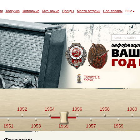
ии
Толкучка
Фотоархив
Муз. архив
Бренды
Место встречи
Сов. товары
Еще
Предметы
эпохи
1952
1954
1956
1958
1960
1951
1953
1955
1957
1959
Фотоархив