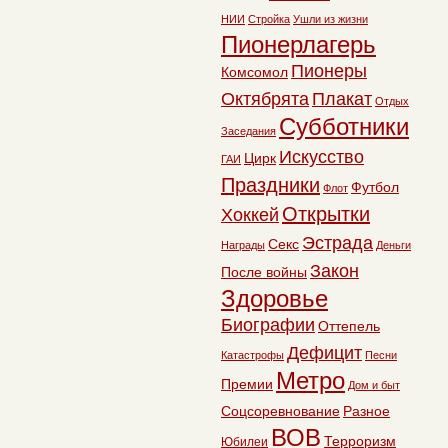
НИИ
Стройка
Ушли из жизни
Пионерлагерь
Пионеры
Комсомол
Октябрята
Плакат
Отдых
Субботники
Заседания
Искусство
Цирк
ГАИ
Праздники
Футбол
Флот
Открытки
Хоккей
Эстрада
Секс
Награды
Деньги
Закон
После войны
Здоровье
Биографии
Оттепель
Дефицит
Катастрофы
Песни
Метро
Премии
Дом и быт
Соцсоревнование
Разное
ВОВ
Терроризм
Юбилеи