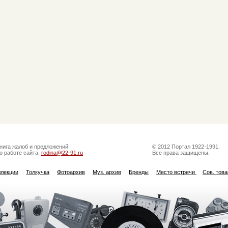
нига жалоб и предложений
© 2012 Портал 1922-1991.
о работе сайта:
rodina@22-91.ru
Все права защищены.
ллекции
Толкучка
Фотоархив
Муз. архив
Бренды
Место встречи
Сов. тов