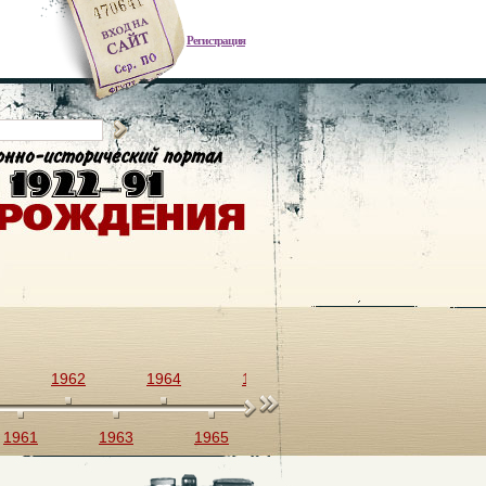
Регистрация
1962
1964
1966
1968
1970
1961
1963
1965
1967
1969