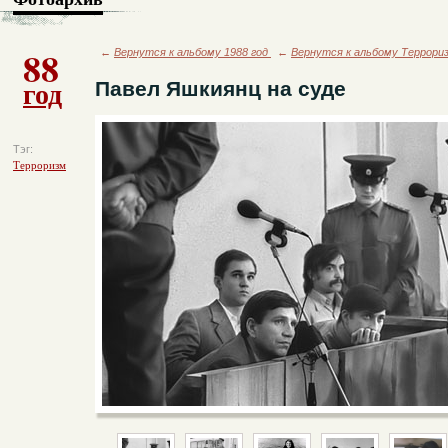
88
←
Вернутся к альбому 1988 год
←
Вернутся к альбому Террори
год
Павел Яшкиянц на суде
Тэг:
Терроризм