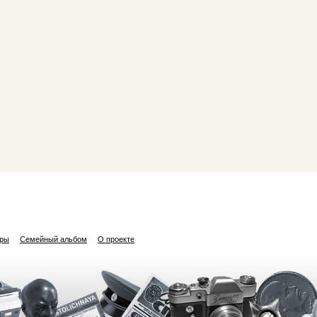
ары
Семейный альбом
О проекте