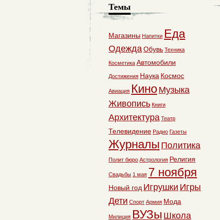
Темы
Еда
Магазины
Напитки
Одежда
Обувь
Техника
Автомобили
Косметика
Наука
Космос
Достижения
Кино
Музыка
Авиация
Живопись
Книги
Архитектура
Театр
Телевидение
Радио
Газеты
Журналы
Политика
Религия
Полит бюро
Астрология
7 ноября
Свадьбы
1 мая
Игрушки
Игры
Новый год
Дети
Мода
Спорт
Армия
ВУЗы
Школа
Милиция