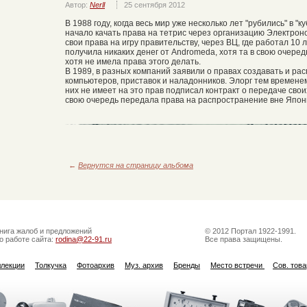
Автор:
Nerll
25 сентября 2012
В 1988 году, когда весь мир уже несколько лет "рубились" в "
начало качать права на тетрис через организацию Электрон
свои права на игру правительству, через ВЦ, где работал 10 
получила никаких денег от Andromeda, хотя та в свою очере
хотя не имела права этого делать.
В 1989, в разных компаний заявили о правах создавать и р
компьютеров, приставок и наладонников. Элорг тем временем
них не имеет на это прав подписал контракт о передаче своих
свою очередь передала права на распространение вне Япони
←
Вернутся на страницу альбома
нига жалоб и предложений
© 2012 Портал 1922-1991.
о работе сайта:
rodina@22-91.ru
Все права защищены.
ллекции
Толкучка
Фотоархив
Муз. архив
Бренды
Место встречи
Сов. тов