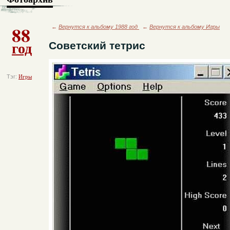
88
←
Вернутся к альбому 1988 год
←
Вернутся к альбому Игры
год
Советский тетрис
Тэг:
Игры