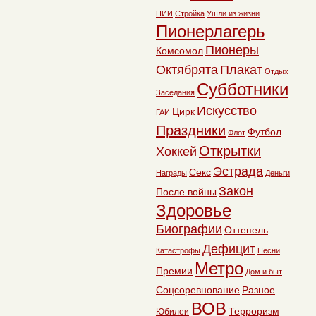
НИИ
Стройка
Ушли из жизни
Пионерлагерь
Пионеры
Комсомол
Октябрята
Плакат
Отдых
Субботники
Заседания
Искусство
Цирк
ГАИ
Праздники
Футбол
Флот
Открытки
Хоккей
Эстрада
Секс
Награды
Деньги
Закон
После войны
Здоровье
Биографии
Оттепель
Дефицит
Катастрофы
Песни
Метро
Премии
Дом и быт
Соцсоревнование
Разное
ВОВ
Терроризм
Юбилеи