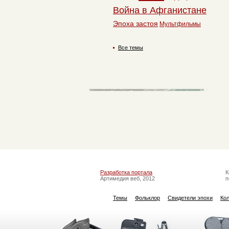
Война в Афганистане
Эпоха застоя
Мультфильмы
Все темы
Разработка портала
К
Артимедия веб, 2012
п
Темы
Фольклор
Свидетели эпохи
Ко