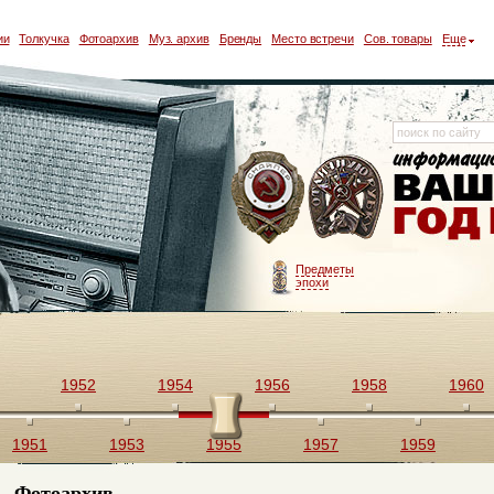
ии
Толкучка
Фотоархив
Муз. архив
Бренды
Место встречи
Сов. товары
Еще
Предметы
эпохи
1952
1954
1956
1958
1960
1951
1953
1955
1957
1959
Фотоархив