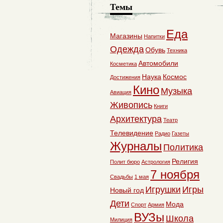
Темы
Еда
Магазины
Напитки
Одежда
Обувь
Техника
Автомобили
Косметика
Наука
Космос
Достижения
Кино
Музыка
Авиация
Живопись
Книги
Архитектура
Театр
Телевидение
Радио
Газеты
Журналы
Политика
Религия
Полит бюро
Астрология
7 ноября
Свадьбы
1 мая
Игрушки
Игры
Новый год
Дети
Мода
Спорт
Армия
ВУЗы
Школа
Милиция