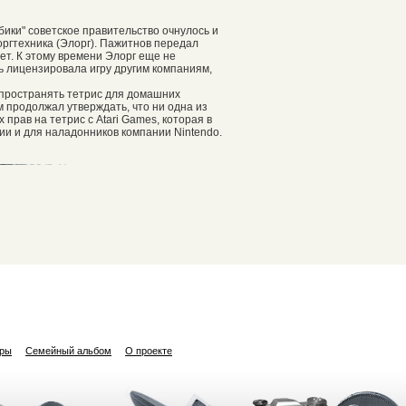
кубики" советское правительство очнулось и
оргтехника (Элорг). Пажитнов передал
лет. К этому времени Элорг еще не
дь лицензировала игру другим компаниям,
аспространять тетрис для домашних
 продолжал утверждать, что ни одна из
 прав на тетрис с Atari Games, которая в
и и для наладонников компании Nintendo.
ары
Семейный альбом
О проекте