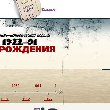
Регистрация
1962
1964
1966
1968
1970
1961
1963
1965
1967
1969