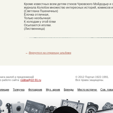
Кроме известных всем детям стихов Чуковского Мойдодыр и с
журнала Колобок множество интересных историй, комиксов и 
(Светлана Пшеничных)
Ёлочка отличная,
Только необычная:
К холодам у этой ёлки
Осыпаются иголки.
(Лиственница)
←
Вернутся на страницу альбома
нига жалоб и предложений
© 2012 Портал 1922-1991.
о работе сайта:
rodina@22-91.ru
Все права защищены.
ллекции
Толкучка
Фотоархив
Муз. архив
Бренды
Место встречи
Сов. тов