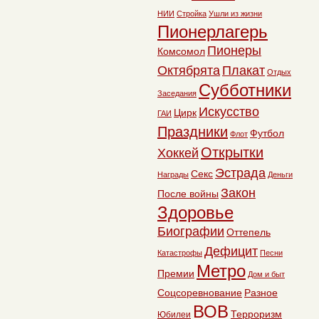
НИИ
Стройка
Ушли из жизни
Пионерлагерь
Пионеры
Комсомол
Октябрята
Плакат
Отдых
Субботники
Заседания
Искусство
Цирк
ГАИ
Праздники
Футбол
Флот
Открытки
Хоккей
Эстрада
Секс
Награды
Деньги
Закон
После войны
Здоровье
Биографии
Оттепель
Дефицит
Катастрофы
Песни
Метро
Премии
Дом и быт
Соцсоревнование
Разное
ВОВ
Терроризм
Юбилеи