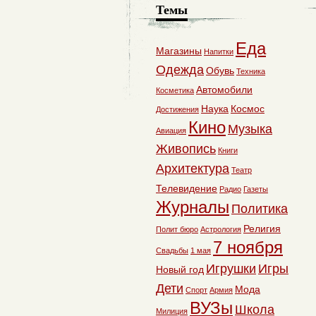
Темы
Еда
Магазины
Напитки
Одежда
Обувь
Техника
Автомобили
Косметика
Наука
Космос
Достижения
Кино
Музыка
Авиация
Живопись
Книги
Архитектура
Театр
Телевидение
Радио
Газеты
Журналы
Политика
Религия
Полит бюро
Астрология
7 ноября
Свадьбы
1 мая
Игрушки
Игры
Новый год
Дети
Мода
Спорт
Армия
ВУЗы
Школа
Милиция