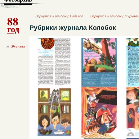
88
←
Вернутся к альбому 1988 год
←
Вернутся к альбому Журнал
год
Рубрики журнала Колобок
Тэг:
Журналы