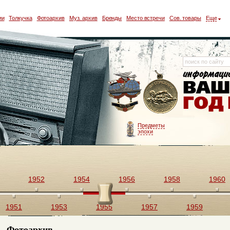
ии
Толкучка
Фотоархив
Муз. архив
Бренды
Место встречи
Сов. товары
Еще
Предметы
эпохи
1952
1954
1956
1958
1960
1951
1953
1955
1957
1959
Фотоархив