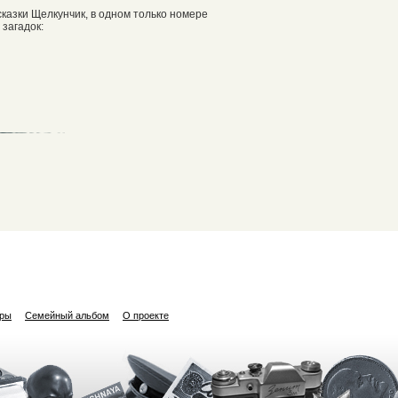
казки Щелкунчик, в одном только номере
загадок:
ары
Семейный альбом
О проекте