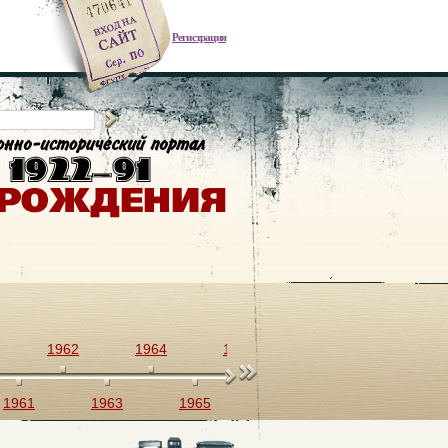
Регистрация
1962
1964
1966
1968
1970
1961
1963
1965
1967
1969