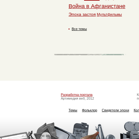
Война в Афганистане
Эпоха застоя
Мультфильмы
Все темы
Разработка портала
К
Артимедия веб, 2012
п
Темы
Фольклор
Свидетели эпохи
Ко