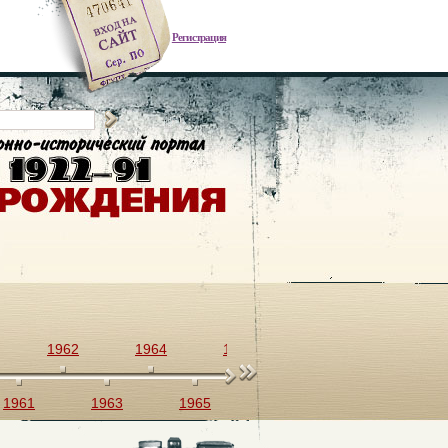
Регистрация
1962
1964
1966
1968
1970
1961
1963
1965
1967
1969