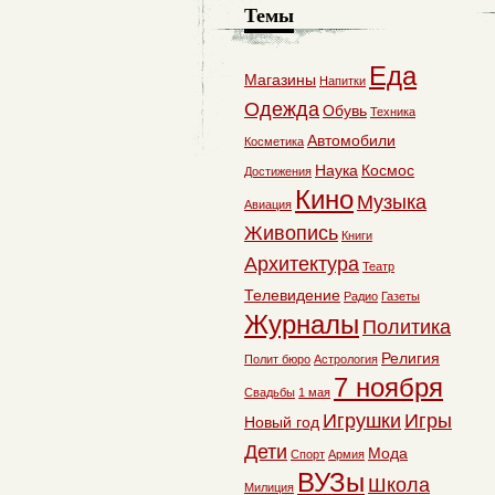
Темы
Еда
Магазины
Напитки
Одежда
Обувь
Техника
Автомобили
Косметика
Наука
Космос
Достижения
Кино
Музыка
Авиация
Живопись
Книги
Архитектура
Театр
Телевидение
Радио
Газеты
Журналы
Политика
Религия
Полит бюро
Астрология
7 ноября
Свадьбы
1 мая
Игрушки
Игры
Новый год
Дети
Мода
Спорт
Армия
ВУЗы
Школа
Милиция