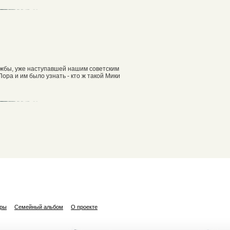
ружбы, уже наступавшей нашим советским
Пора и им было узнать - кто ж такой Мики
ары
Семейный альбом
О проекте