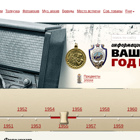
ии
Толкучка
Фотоархив
Муз. архив
Бренды
Место встречи
Сов. товары
Еще
Предметы
эпохи
1952
1954
1956
1958
1960
1951
1953
1955
1957
1959
Фотоархив