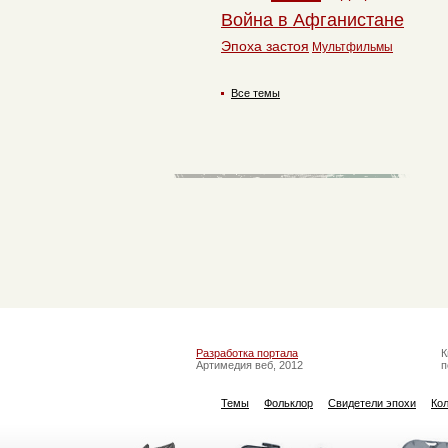
Война в Афганистане
Эпоха застоя
Мультфильмы
Все темы
Разработка портала
К
Артимедия веб, 2012
п
Темы
Фольклор
Свидетели эпохи
Ко