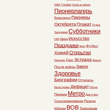
НИИ
Стройка
Ушли из жизни
Пионерлагерь
Пионеры
Комсомол
Октябрята
Плакат
Отдых
Субботники
Заседания
Искусство
Цирк
ГАИ
Праздники
Футбол
Флот
Открытки
Хоккей
Эстрада
Секс
Награды
Деньги
Закон
После войны
Здоровье
Биографии
Оттепель
Дефицит
Катастрофы
Песни
Метро
Премии
Дом и быт
Соцсоревнование
Разное
ВОВ
Терроризм
Юбилеи