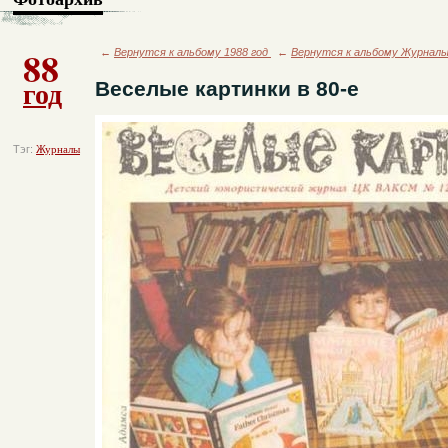
88
←
Вернутся к альбому 1988 год
←
Вернутся к альбому Журнал
год
Веселые картинки в 80-е
Тэг:
Журналы