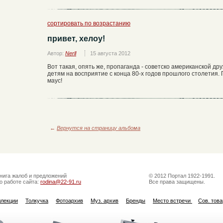
сортировать по возрастанию
привет, хелоу!
Автор:
Nerll
15 августа 2012
Вот такая, опять же, пропаганда - советско американской д
детям на восприятие с конца 80-х годов прошлого столетия. 
маус!
←
Вернутся на страницу альбома
нига жалоб и предложений
© 2012 Портал 1922-1991.
о работе сайта:
rodina@22-91.ru
Все права защищены.
ллекции
Толкучка
Фотоархив
Муз. архив
Бренды
Место встречи
Сов. тов