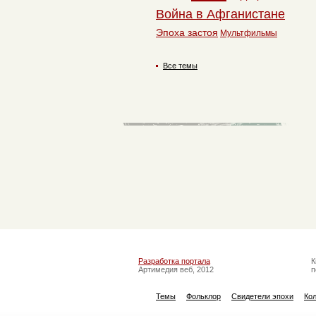
Война в Афганистане
Эпоха застоя
Мультфильмы
Все темы
Разработка портала
К
Артимедия веб, 2012
п
Темы
Фольклор
Свидетели эпохи
Ко