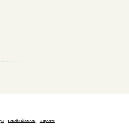
ары
Семейный альбом
О проекте