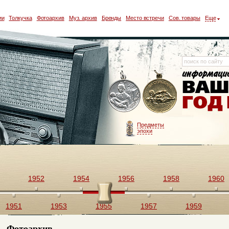
ии
Толкучка
Фотоархив
Муз. архив
Бренды
Место встречи
Сов. товары
Еще
Предметы
эпохи
1952
1954
1956
1958
1960
1951
1953
1955
1957
1959
Фотоархив