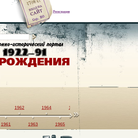
Регистрация
1962
1964
1966
1968
1970
1961
1963
1965
1967
1969