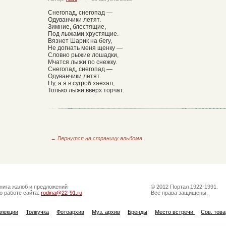
Снегопад, снегопад —
Одуванчики летят.
Зимние, блестящие,
Под лыжами хрустящие.
Вязнет Шарик на бегу,
Не догнать меня щенку —
Словно рыжие лошадки,
Мчатся лыжи по снежку.
Снегопад, снегопад —
Одуванчики летят.
Ну, а я в сугроб заехал,
Только лыжи вверх торчат.
←
Вернутся на страницу альбома
нига жалоб и предложений
© 2012 Портал 1922-1991.
о работе сайта:
rodina@22-91.ru
Все права защищены.
ллекции
Толкучка
Фотоархив
Муз. архив
Бренды
Место встречи
Сов. тов