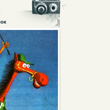
ы
бок