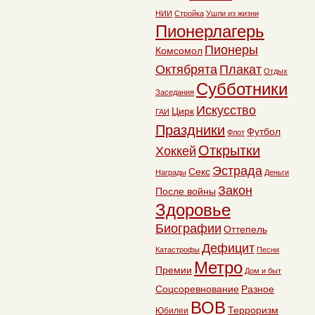
НИИ
Стройка
Ушли из жизни
Пионерлагерь
Пионеры
Комсомол
Октябрята
Плакат
Отдых
Субботники
Заседания
Искусство
Цирк
ГАИ
Праздники
Футбол
Флот
Открытки
Хоккей
Эстрада
Секс
Награды
Деньги
Закон
После войны
Здоровье
Биографии
Оттепель
Дефицит
Катастрофы
Песни
Метро
Премии
Дом и быт
Соцсоревнование
Разное
ВОВ
Терроризм
Юбилеи