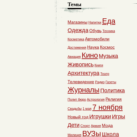
Темы
Еда
Магазины
Напитки
Одежда
Обувь
Техника
Автомобили
Косметика
Наука
Космос
Достижения
Кино
Музыка
Авиация
Живопись
Книги
Архитектура
Театр
Телевидение
Радио
Газеты
Журналы
Политика
Религия
Полит бюро
Астрология
7 ноября
Свадьбы
1 мая
Игрушки
Игры
Новый год
Дети
Мода
Спорт
Армия
ВУЗы
Школа
Милиция