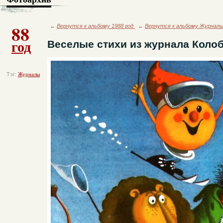
88
←
Вернутся к альбому 1988 год
←
Вернутся к альбому Журнал
год
Веселые стихи из журнала Коло
Тэг:
Журналы