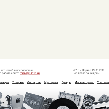
нига жалоб и предложений
© 2012 Портал 1922-1991.
о работе сайта:
rodina@22-91.ru
Все права защищены.
ллекции
Толкучка
Фотоархив
Муз. архив
Бренды
Место встречи
Сов. тов