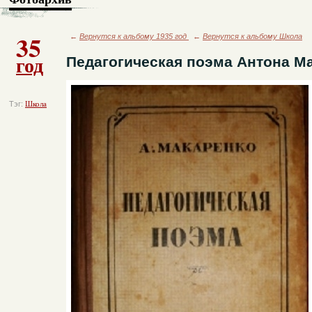
35
←
Вернутся к альбому 1935 год
←
Вернутся к альбому Школа
год
Педагогическая поэма Антона М
Тэг:
Школа