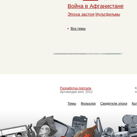
Война в Афганистане
Эпоха застоя
Мультфильмы
Все темы
Разработка портала
К
Артимедия веб, 2012
п
Темы
Фольклор
Свидетели эпохи
Ко