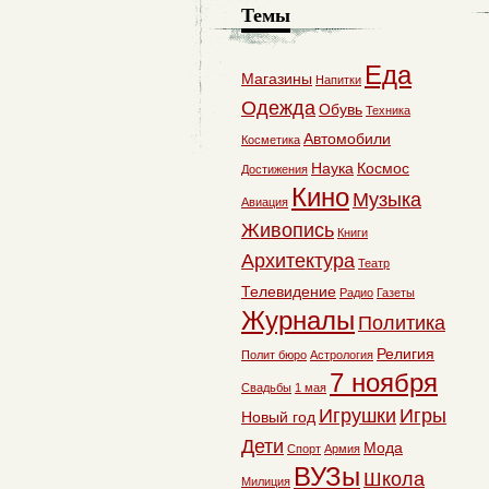
Темы
Еда
Магазины
Напитки
Одежда
Обувь
Техника
Автомобили
Косметика
Наука
Космос
Достижения
Кино
Музыка
Авиация
Живопись
Книги
Архитектура
Театр
Телевидение
Радио
Газеты
Журналы
Политика
Религия
Полит бюро
Астрология
7 ноября
Свадьбы
1 мая
Игрушки
Игры
Новый год
Дети
Мода
Спорт
Армия
ВУЗы
Школа
Милиция