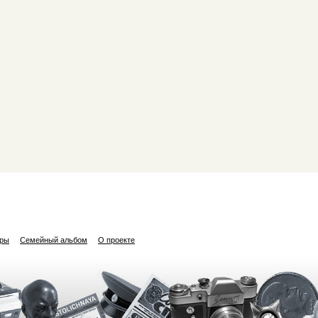
ары
Семейный альбом
О проекте