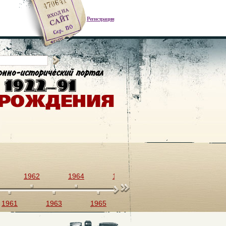
Регистрация
1962
1964
1966
1968
1970
1961
1963
1965
1967
1969