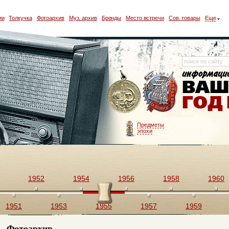
ии
Толкучка
Фотоархив
Муз. архив
Бренды
Место встречи
Сов. товары
Еще
Предметы
эпохи
1952
1954
1956
1958
1960
1951
1953
1955
1957
1959
Фотоархив