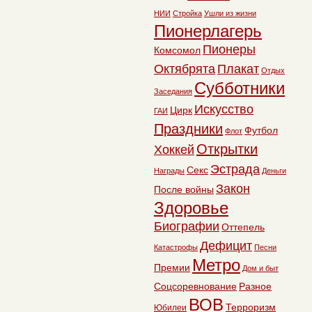
НИИ
Стройка
Ушли из жизни
Пионерлагерь
Пионеры
Комсомол
Октябрята
Плакат
Отдых
Субботники
Заседания
Искусство
Цирк
ГАИ
Праздники
Футбол
Флот
Открытки
Хоккей
Эстрада
Секс
Награды
Деньги
Закон
После войны
Здоровье
Биографии
Оттепель
Дефицит
Катастрофы
Песни
Метро
Премии
Дом и быт
Соцсоревнование
Разное
ВОВ
Терроризм
Юбилеи