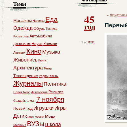
Темы
45
←
Вернутся к
Еда
Магазины
Напитки
год
Первый
Одежда
Обувь
Техника
Автомобили
Косметика
Тэг:
ВОВ
Наука
Космос
Достижения
Кино
Музыка
Авиация
Живопись
Книги
Архитектура
Театр
Телевидение
Радио
Газеты
Журналы
Политика
Религия
Полит бюро
Астрология
7 ноября
Свадьбы
1 мая
Игрушки
Игры
Новый год
Дети
Мода
Спорт
Армия
ВУЗы
Школа
Милиция