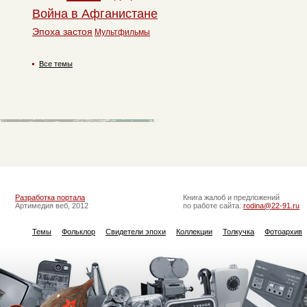
Война в Афганистане
Эпоха застоя
Мультфильмы
Все темы
Разработка портала
Книга жалоб и предложений
Артимедия веб, 2012
по работе сайта:
rodina@22-91.ru
Темы
Фольклор
Свидетели эпохи
Коллекции
Толкучка
Фотоархив