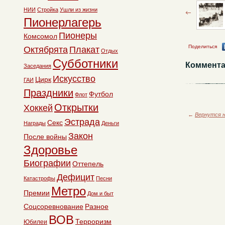
НИИ
Стройка
Ушли из жизни
Пионерлагерь
Пионеры
Комсомол
Поделиться
Октябрята
Плакат
Отдых
Субботники
Коммента
Заседания
Искусство
Цирк
ГАИ
Праздники
Футбол
Флот
Открытки
Хоккей
←
Вернутся н
Эстрада
Секс
Награды
Деньги
Закон
После войны
Здоровье
Биографии
Оттепель
Дефицит
Катастрофы
Песни
Метро
Премии
Дом и быт
Соцсоревнование
Разное
ВОВ
Терроризм
Юбилеи