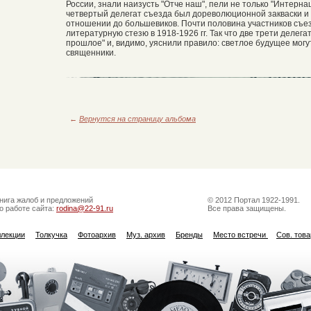
России, знали наизусть "Отче наш", пели не только "Интерна
четвертый делегат съезда был дореволюционной закваски и
отношении до большевиков. Почти половина участников съе
литературную стезю в 1918-1926 гг. Так что две трети деле
прошлое" и, видимо, уяснили правило: светлое будущее мог
священники.
←
Вернутся на страницу альбома
нига жалоб и предложений
© 2012 Портал 1922-1991.
о работе сайта:
rodina@22-91.ru
Все права защищены.
ллекции
Толкучка
Фотоархив
Муз. архив
Бренды
Место встречи
Сов. тов