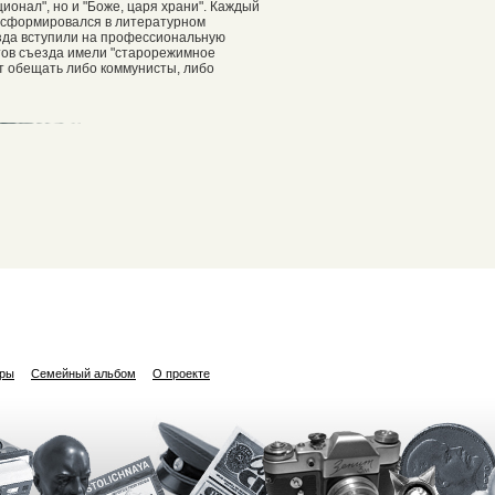
ционал", но и "Боже, царя храни". Каждый
 сформировался в литературном
зда вступили на профессиональную
гатов съезда имели "старорежимное
ут обещать либо коммунисты, либо
ары
Семейный альбом
О проекте