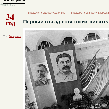
34
←
Вернутся к альбому 1934 год
←
Вернутся к альбому Заседан
год
Первый съезд советских писате
Тэг:
Заседания