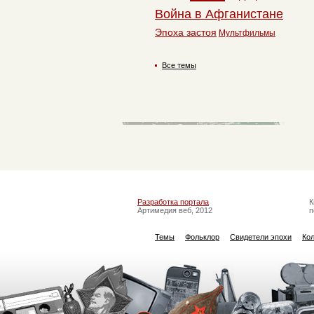
Война в Афганистане
Эпоха застоя
Мультфильмы
Все темы
Разработка портала
К
Артимедия веб, 2012
п
Темы
Фольклор
Свидетели эпохи
Ко