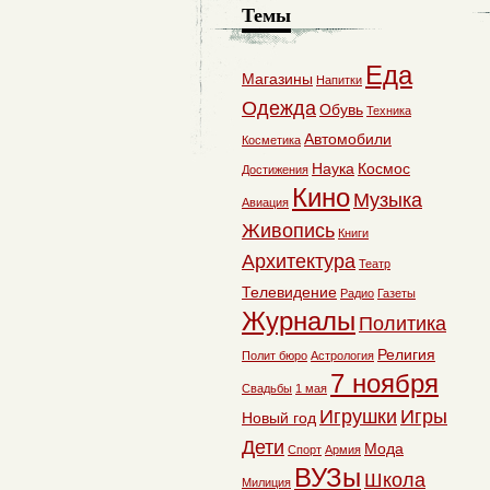
Темы
Еда
Магазины
Напитки
Одежда
Обувь
Техника
Автомобили
Косметика
Наука
Космос
Достижения
Кино
Музыка
Авиация
Живопись
Книги
Архитектура
Театр
Телевидение
Радио
Газеты
Журналы
Политика
Религия
Полит бюро
Астрология
7 ноября
Свадьбы
1 мая
Игрушки
Игры
Новый год
Дети
Мода
Спорт
Армия
ВУЗы
Школа
Милиция