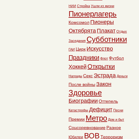
НИИ
Стройка
Ушли из жизни
Пионерлагерь
Пионеры
Комсомол
Октябрята
Плакат
Отдых
Субботники
Заседания
Искусство
Цирк
ГАИ
Праздники
Футбол
Флот
Открытки
Хоккей
Эстрада
Секс
Награды
Деньги
Закон
После войны
Здоровье
Биографии
Оттепель
Дефицит
Катастрофы
Песни
Метро
Премии
Дом и быт
Соцсоревнование
Разное
ВОВ
Терроризм
Юбилеи