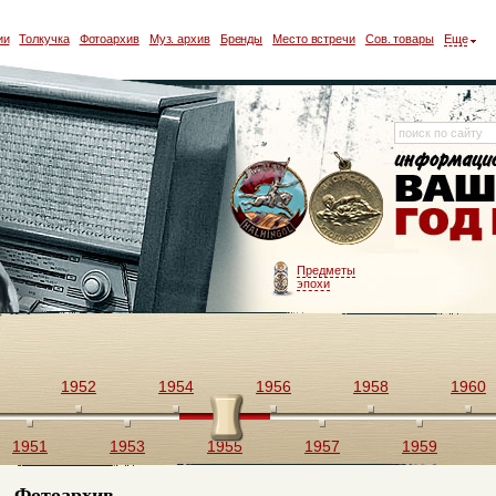
ии
Толкучка
Фотоархив
Муз. архив
Бренды
Место встречи
Сов. товары
Еще
Предметы
эпохи
1952
1954
1956
1958
1960
1951
1953
1955
1957
1959
Фотоархив