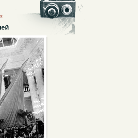
ия
лей