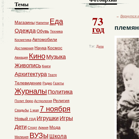
Темы
73
←
Вернутся к
Еда
Магазины
Напитки
год
племян
Одежда
Обувь
Техника
Автомобили
Косметика
Тэг:
Дети
Наука
Космос
Достижения
Кино
Музыка
Авиация
Живопись
Книги
Архитектура
Театр
Телевидение
Радио
Газеты
Журналы
Политика
Религия
Полит бюро
Астрология
7 ноября
Свадьбы
1 мая
Игрушки
Игры
Новый год
Дети
Мода
Спорт
Армия
ВУЗы
Школа
Милиция