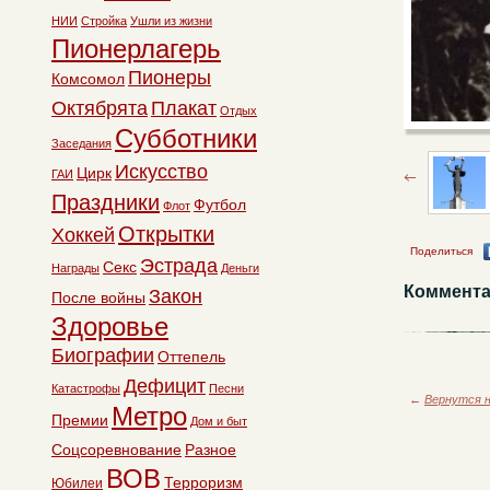
НИИ
Стройка
Ушли из жизни
Пионерлагерь
Пионеры
Комсомол
Октябрята
Плакат
Отдых
Субботники
Заседания
Искусство
Цирк
ГАИ
Праздники
Футбол
Флот
Открытки
Хоккей
Поделиться
Эстрада
Секс
Награды
Деньги
Коммента
Закон
После войны
Здоровье
Биографии
Оттепель
Дефицит
Катастрофы
Песни
←
Вернутся н
Метро
Премии
Дом и быт
Соцсоревнование
Разное
ВОВ
Терроризм
Юбилеи