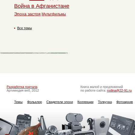
Война в Афганистане
Эпоха застоя
Мультфильмы
Все темы
Разработка портала
Книга жалоб и предложений
Артимедия веб, 2012
по работе сайта:
rodina@22-91.ru
Темы
Фольклор
Свидетели эпохи
Коллекции
Толкучка
Фотоархив