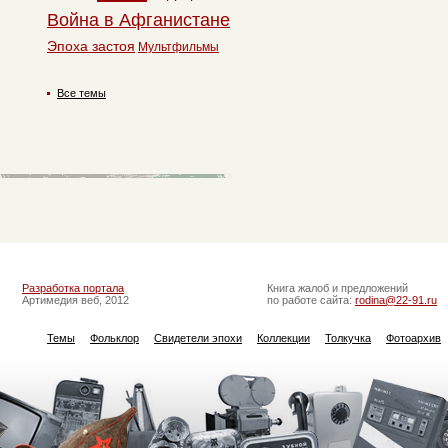
Война в Афганистане
Эпоха застоя
Мультфильмы
Все темы
Разработка портала
Книга жалоб и предложений
Артимедия веб, 2012
по работе сайта:
rodina@22-91.ru
Темы
Фольклор
Свидетели эпохи
Коллекции
Толкучка
Фотоархив