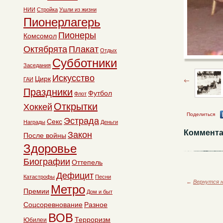
НИИ
Стройка
Ушли из жизни
Пионерлагерь
Пионеры
Комсомол
Октябрята
Плакат
Отдых
Субботники
Заседания
Искусство
Цирк
ГАИ
Праздники
Футбол
Флот
Открытки
Хоккей
Поделиться
Эстрада
Секс
Награды
Деньги
Коммента
Закон
После войны
Здоровье
Биографии
Оттепель
Дефицит
Катастрофы
Песни
←
Вернутся н
Метро
Премии
Дом и быт
Соцсоревнование
Разное
ВОВ
Терроризм
Юбилеи