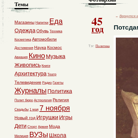
Темы
45
←
Вернутся к
Еда
Магазины
Напитки
год
Потсда
Одежда
Обувь
Техника
Автомобили
Косметика
Тэг:
Политика
Наука
Космос
Достижения
Кино
Музыка
Авиация
Живопись
Книги
Архитектура
Театр
Телевидение
Радио
Газеты
Журналы
Политика
Религия
Полит бюро
Астрология
7 ноября
Свадьбы
1 мая
Игрушки
Игры
Новый год
Дети
Мода
Спорт
Армия
ВУЗы
Школа
Милиция