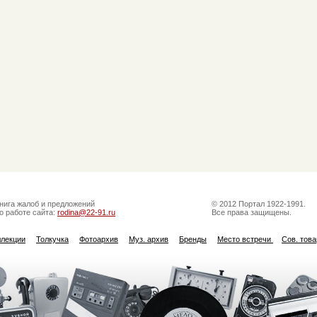
нига жалоб и предложений
© 2012 Портал 1922-1991.
о работе сайта:
rodina@22-91.ru
Все права защищены.
ллекции
Толкучка
Фотоархив
Муз. архив
Бренды
Место встречи
Сов. тов