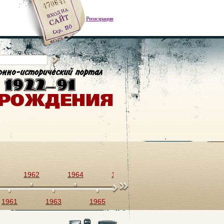
Регистрация
1962
1964
1966
1968
1970
1961
1963
1965
1967
1969