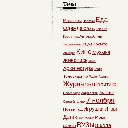
Темы
Еда
Магазины
Напитки
Одежда
Обувь
Техника
Автомобили
Косметика
Наука
Космос
Достижения
Кино
Музыка
Авиация
Живопись
Книги
Архитектура
Театр
Телевидение
Радио
Газеты
Журналы
Политика
Религия
Полит бюро
Астрология
7 ноября
Свадьбы
1 мая
Игрушки
Игры
Новый год
Дети
Мода
Спорт
Армия
ВУЗы
Школа
Милиция