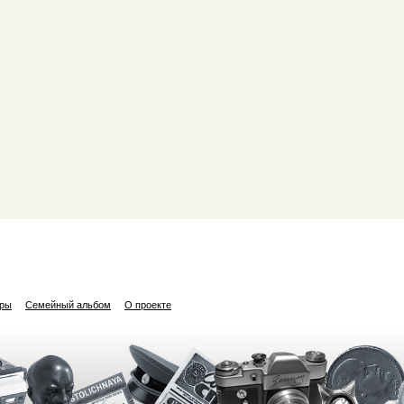
ары
Семейный альбом
О проекте