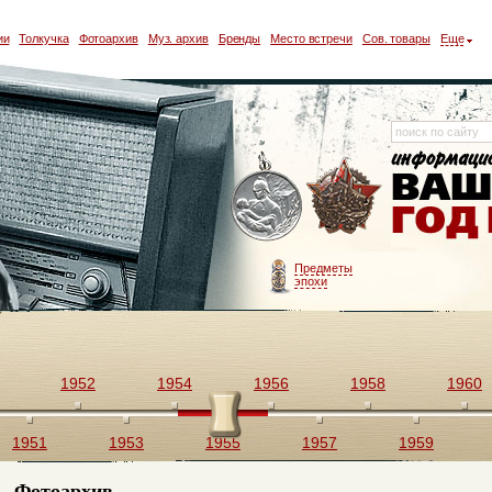
ии
Толкучка
Фотоархив
Муз. архив
Бренды
Место встречи
Сов. товары
Еще
Предметы
эпохи
1952
1954
1956
1958
1960
1951
1953
1955
1957
1959
Фотоархив