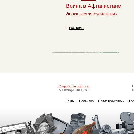
Война в Афганистане
Эпоха застоя
Мультфильмы
Все темы
Разработка портала
К
Артимедия веб, 2012
п
Темы
Фольклор
Свидетели эпохи
Ко