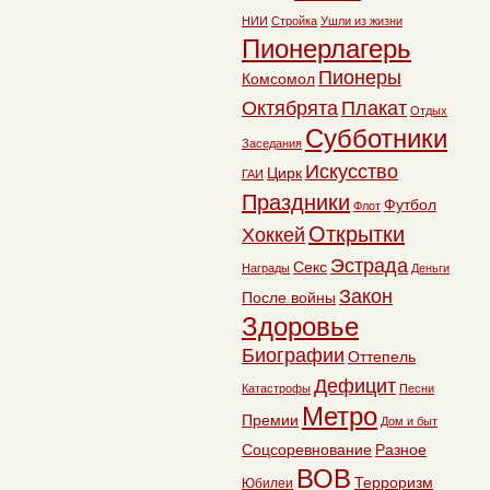
НИИ
Стройка
Ушли из жизни
Пионерлагерь
Пионеры
Комсомол
Октябрята
Плакат
Отдых
Субботники
Заседания
Искусство
Цирк
ГАИ
Праздники
Футбол
Флот
Открытки
Хоккей
Эстрада
Секс
Награды
Деньги
Закон
После войны
Здоровье
Биографии
Оттепель
Дефицит
Катастрофы
Песни
Метро
Премии
Дом и быт
Соцсоревнование
Разное
ВОВ
Терроризм
Юбилеи