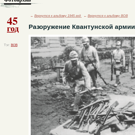
45
←
Вернутся к альбому 1945 год
←
Вернутся к альбому ВОВ
год
Разоружение Квантунской армии
Тэг:
ВОВ