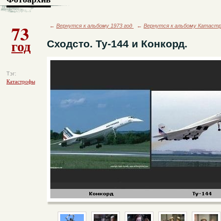
73
←
Вернутся к альбому 1973 год
←
Вернутся к альбому Катаст
год
Сходсто. Ту-144 и Конкорд.
Тэг:
Катастрофы