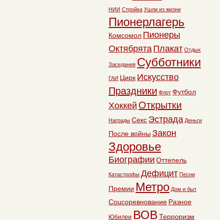
НИИ
Стройка
Ушли из жизни
Пионерлагерь
Пионеры
Комсомол
Октябрята
Плакат
Отдых
Субботники
Заседания
Искусство
Цирк
ГАИ
Праздники
Футбол
Флот
Открытки
Хоккей
Эстрада
Секс
Награды
Деньги
Закон
После войны
Здоровье
Биографии
Оттепель
Дефицит
Катастрофы
Песни
Метро
Премии
Дом и быт
Соцсоревнование
Разное
ВОВ
Терроризм
Юбилеи