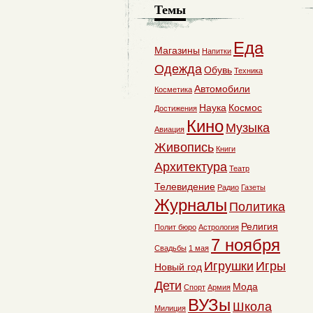
Темы
Еда
Магазины
Напитки
Одежда
Обувь
Техника
Автомобили
Косметика
Наука
Космос
Достижения
Кино
Музыка
Авиация
Живопись
Книги
Архитектура
Театр
Телевидение
Радио
Газеты
Журналы
Политика
Религия
Полит бюро
Астрология
7 ноября
Свадьбы
1 мая
Игрушки
Игры
Новый год
Дети
Мода
Спорт
Армия
ВУЗы
Школа
Милиция