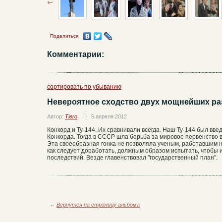
Поделиться
Комментарии:
сортировать по убыванию
Невероятное сходство двух мощнейших раз
Автор:
Tiero
5 апреля 2012
Конкорд и Ту-144. Их сравнивали всегда. Наш Ту-144 был вв
Конкорда. Тогда в СССР шла борьба за мировое первенство
Эта своеобразная гонка не позволяла ученым, работавшим н
как следует доработать, должным образом испытать, чтобы
последствий. Везде главенствовал "государственный план".
←
Вернутся на страницу альбома