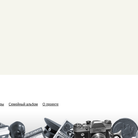
ары
Семейный альбом
О проекте