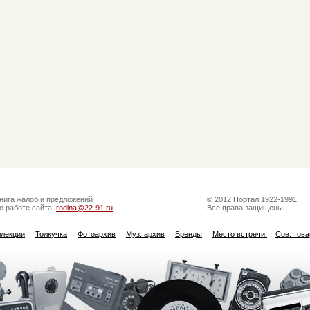
нига жалоб и предложений
© 2012 Портал 1922-1991.
о работе сайта:
rodina@22-91.ru
Все права защищены.
ллекции
Толкучка
Фотоархив
Муз. архив
Бренды
Место встречи
Сов. тов