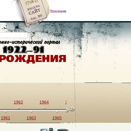
Регистрация
1962
1964
1966
1968
1970
1961
1963
1965
1967
1969