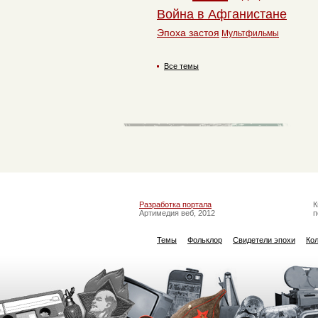
Война в Афганистане
Эпоха застоя
Мультфильмы
Все темы
Разработка портала
К
Артимедия веб, 2012
п
Темы
Фольклор
Свидетели эпохи
Ко