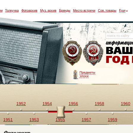
ии
Толкучка
Фотоархив
Муз. архив
Бренды
Место встречи
Сов. товары
Еще
Предметы
эпохи
1952
1954
1956
1958
1960
1951
1953
1955
1957
1959
Фотоархив