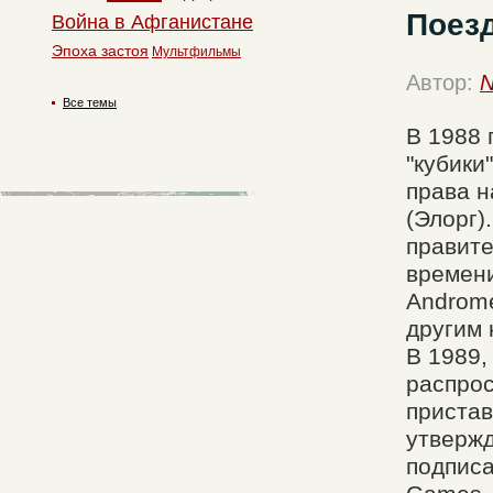
Поезд
Война в Афганистане
Эпоха застоя
Мультфильмы
Автор:
N
Все темы
В 1988 
"кубики
права н
(Элорг)
правите
времени
Androme
другим 
В 1989,
распрос
пристав
утвержд
подписа