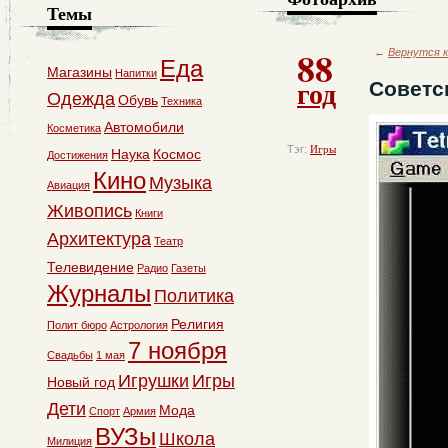
Темы
88
←
Вернутся к
Еда
Магазины
Напитки
год
Советс
Одежда
Обувь
Техника
Автомобили
Косметика
Тэг:
Игры
Наука
Космос
Достижения
Кино
Музыка
Авиация
Живопись
Книги
Архитектура
Театр
Телевидение
Радио
Газеты
Журналы
Политика
Религия
Полит бюро
Астрология
7 ноября
Свадьбы
1 мая
Игрушки
Игры
Новый год
Дети
Мода
Спорт
Армия
ВУЗы
Школа
Милиция