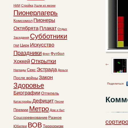
НИИ
Стройка
Ушли из жизни
Пионерлагерь
Пионеры
Комсомол
Октябрята
Плакат
Отдых
Субботники
Заседания
Искусство
Цирк
ГАИ
Праздники
Футбол
Флот
Открытки
Хоккей
Эстрада
Секс
Награды
Деньги
Закон
После войны
Здоровье
Поделиться
Биографии
Оттепель
Комм
Дефицит
Катастрофы
Песни
Метро
Премии
Дом и быт
Соцсоревнование
Разное
сортир
ВОВ
Терроризм
Юбилеи