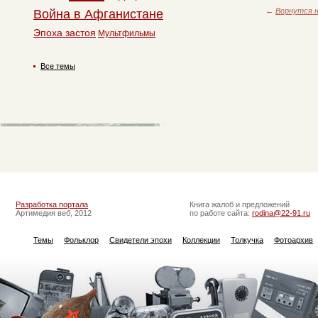
←
Вернутся н
Война в Афганистане
Эпоха застоя
Мультфильмы
Все темы
Разработка портала
Книга жалоб и предложений
Артимедия веб, 2012
по работе сайта:
rodina@22-91.ru
Темы
Фольклор
Свидетели эпохи
Коллекции
Толкучка
Фотоархив