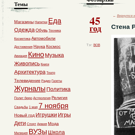
Темы
45
←
Вернутся к
Еда
Магазины
Напитки
год
Стена 
Одежда
Обувь
Техника
Автомобили
Косметика
Тэг:
ВОВ
Наука
Космос
Достижения
Кино
Музыка
Авиация
Живопись
Книги
Архитектура
Театр
Телевидение
Радио
Газеты
Журналы
Политика
Религия
Полит бюро
Астрология
7 ноября
Свадьбы
1 мая
Игрушки
Игры
Новый год
Дети
Мода
Спорт
Армия
ВУЗы
Школа
Милиция