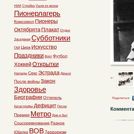
НИИ
Стройка
Ушли из жизни
Пионерлагерь
Пионеры
Комсомол
Октябрята
Плакат
Отдых
Субботники
Заседания
Искусство
Цирк
ГАИ
Праздники
Футбол
Флот
Открытки
Хоккей
Эстрада
Секс
Награды
Деньги
Закон
После войны
Здоровье
Биографии
Оттепель
Поделиться
Дефицит
Катастрофы
Песни
Коммента
Метро
Премии
Дом и быт
Соцсоревнование
Разное
ВОВ
Терроризм
Юбилеи