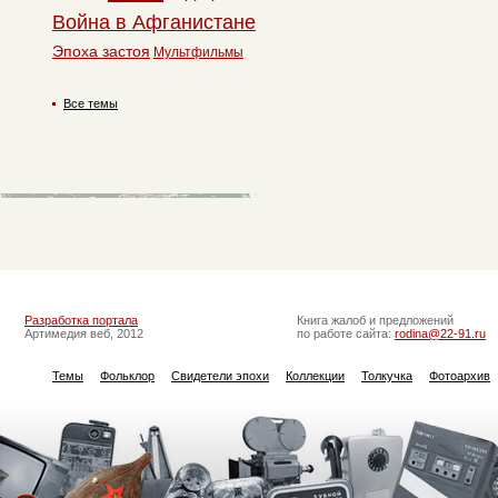
Война в Афганистане
Эпоха застоя
Мультфильмы
Все темы
Разработка портала
Книга жалоб и предложений
Артимедия веб, 2012
по работе сайта:
rodina@22-91.ru
Темы
Фольклор
Свидетели эпохи
Коллекции
Толкучка
Фотоархив