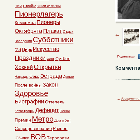
НИИ
Стройка
Ушли из жизни
Пионерлагерь
Пионеры
Комсомол
Октябрята
Плакат
Отдых
Субботники
Заседания
Искусство
Цирк
ГАИ
Праздники
Поделиться
Футбол
Флот
Открытки
Хоккей
Коммента
Эстрада
Секс
Награды
Деньги
Закон
После войны
Здоровье
←
Вернутся н
Биографии
Оттепель
Дефицит
Катастрофы
Песни
Метро
Премии
Дом и быт
Соцсоревнование
Разное
ВОВ
Терроризм
Юбилеи