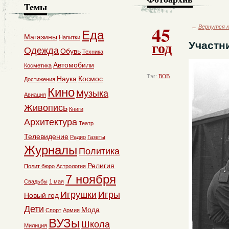
Темы
45
←
Вернутся к
Еда
Магазины
Напитки
год
Участн
Одежда
Обувь
Техника
Автомобили
Косметика
Тэг:
ВОВ
Наука
Космос
Достижения
Кино
Музыка
Авиация
Живопись
Книги
Архитектура
Театр
Телевидение
Радио
Газеты
Журналы
Политика
Религия
Полит бюро
Астрология
7 ноября
Свадьбы
1 мая
Игрушки
Игры
Новый год
Дети
Мода
Спорт
Армия
ВУЗы
Школа
Милиция