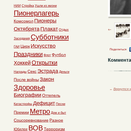
НИИ
Стройка
Ушли из жизни
Пионерлагерь
Пионеры
Комсомол
Октябрята
Плакат
Отдых
Субботники
Заседания
Искусство
Цирк
ГАИ
Поделиться
Праздники
Футбол
Флот
Коммента
Открытки
Хоккей
Эстрада
Секс
Награды
Деньги
Закон
После войны
Здоровье
←
Вернутся н
Биографии
Оттепель
Дефицит
Катастрофы
Песни
Метро
Премии
Дом и быт
Соцсоревнование
Разное
ВОВ
Терроризм
Юбилеи