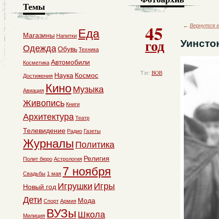
Темы
45
←
Вернутся к
Еда
Магазины
Напитки
год
Уинсто
Одежда
Обувь
Техника
Автомобили
Косметика
Тэг:
ВОВ
Наука
Космос
Достижения
Кино
Музыка
Авиация
Живопись
Книги
Архитектура
Театр
Телевидение
Радио
Газеты
Журналы
Политика
Религия
Полит бюро
Астрология
7 ноября
Свадьбы
1 мая
Игрушки
Игры
Новый год
Дети
Мода
Спорт
Армия
ВУЗы
Школа
Милиция