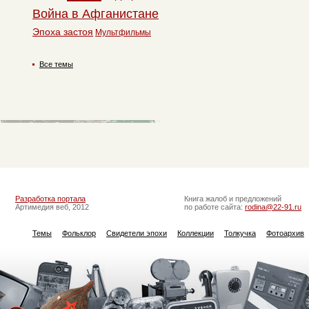
Война в Афганистане
Эпоха застоя
Мультфильмы
Все темы
Разработка портала
Книга жалоб и предложений
Артимедия веб, 2012
по работе сайта:
rodina@22-91.ru
Темы
Фольклор
Свидетели эпохи
Коллекции
Толкучка
Фотоархив