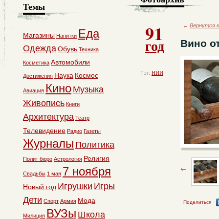
Темы
91
←
Вернутся к
Еда
Магазины
Напитки
год
Вино о
Одежда
Обувь
Техника
Автомобили
Косметика
Тэг:
НИИ
Наука
Космос
Достижения
Кино
Музыка
Авиация
Живопись
Книги
Архитектура
Театр
Телевидение
Радио
Газеты
Журналы
Политика
Религия
Полит бюро
Астрология
7 ноября
Свадьбы
1 мая
Игрушки
Игры
Новый год
Дети
Мода
Спорт
Армия
Поделиться
ВУЗы
Школа
Милиция