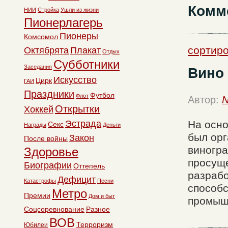
Комм
НИИ
Стройка
Ушли из жизни
Пионерлагерь
Пионеры
Комсомол
сортир
Октябрята
Плакат
Отдых
Субботники
Заседания
Вино 
Искусство
Цирк
ГАИ
Праздники
Футбол
Флот
Автор:
N
Открытки
Хоккей
Эстрада
На осн
Секс
Награды
Деньги
был ор
Закон
После войны
виногра
Здоровье
просуще
Биографии
Оттепель
разраб
Дефицит
Катастрофы
Песни
способ
Метро
Премии
Дом и быт
промыш
Соцсоревнование
Разное
ВОВ
Терроризм
Юбилеи