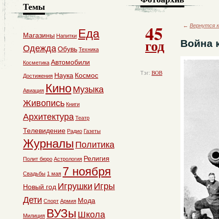
Темы
45
←
Вернутся к
Еда
Магазины
Напитки
год
Война 
Одежда
Обувь
Техника
Автомобили
Косметика
Тэг:
ВОВ
Наука
Космос
Достижения
Кино
Музыка
Авиация
Живопись
Книги
Архитектура
Театр
Телевидение
Радио
Газеты
Журналы
Политика
Религия
Полит бюро
Астрология
7 ноября
Свадьбы
1 мая
Игрушки
Игры
Новый год
Дети
Мода
Спорт
Армия
ВУЗы
Школа
Милиция