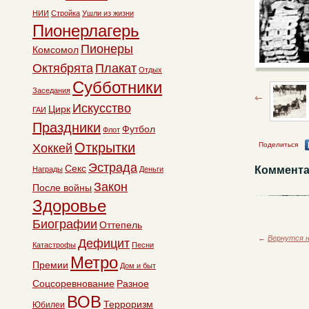
НИИ
Стройка
Ушли из жизни
Пионерлагерь
Пионеры
Комсомол
Октябрята
Плакат
Отдых
Субботники
Заседания
Искусство
Цирк
ГАИ
Праздники
Футбол
Флот
Открытки
Поделиться
Хоккей
Эстрада
Секс
Коммента
Награды
Деньги
Закон
После войны
Здоровье
Биографии
Оттепель
←
Вернутся н
Дефицит
Катастрофы
Песни
Метро
Премии
Дом и быт
Соцсоревнование
Разное
ВОВ
Терроризм
Юбилеи