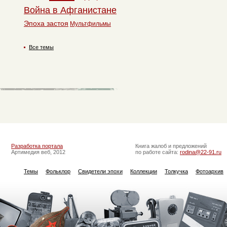
Война в Афганистане
Эпоха застоя
Мультфильмы
Все темы
Разработка портала
Книга жалоб и предложений
Артимедия веб, 2012
по работе сайта:
rodina@22-91.ru
Темы
Фольклор
Свидетели эпохи
Коллекции
Толкучка
Фотоархив