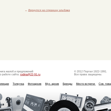
←
Вернутся на страницу альбома
нига жалоб и предложений
© 2012 Портал 1922-1991.
о работе сайта:
rodina@22-91.ru
Все права защищены.
ллекции
Толкучка
Фотоархив
Муз. архив
Бренды
Место встречи
Сов. тов