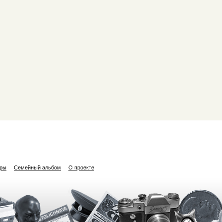
ары
Семейный альбом
О проекте