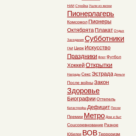
НИИ
Стройка
Ушли из жизни
Пионерлагерь
Пионеры
Комсомол
Октябрята
Плакат
Отдых
Субботники
Заседания
Искусство
Цирк
ГАИ
Праздники
Футбол
Флот
Открытки
Хоккей
Эстрада
Секс
Награды
Деньги
Закон
После войны
Здоровье
Биографии
Оттепель
Дефицит
Катастрофы
Песни
Метро
Премии
Дом и быт
Соцсоревнование
Разное
ВОВ
Терроризм
Юбилеи