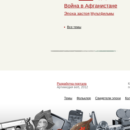
Война в Афганистане
Эпоха застоя
Мультфильмы
Все темы
Разработка портала
К
Артимедия веб, 2012
п
Темы
Фольклор
Свидетели эпохи
Ко