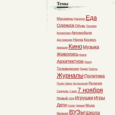
Темы
Еда
Магазины
Напитки
Одежда
Обувь
Техника
Автомобили
Косметика
Наука
Космос
Достижения
Кино
Музыка
Авиация
Живопись
Книги
Архитектура
Театр
Телевидение
Радио
Газеты
Журналы
Политика
Религия
Полит бюро
Астрология
7 ноября
Свадьбы
1 мая
Игрушки
Игры
Новый год
Дети
Мода
Спорт
Армия
ВУЗы
Школа
Милиция