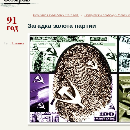
91
←
Вернутся к альбому 1991 год
←
Вернутся к альбому Политик
год
Загадка золота партии
Тэг:
Политика