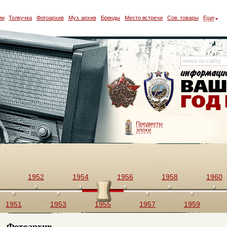
ии
Толкучка
Фотоархив
Муз. архив
Бренды
Место встречи
Сов. товары
Еще
Предметы
эпохи
1952
1954
1956
1958
1960
1951
1953
1955
1957
1959
Фотоархив