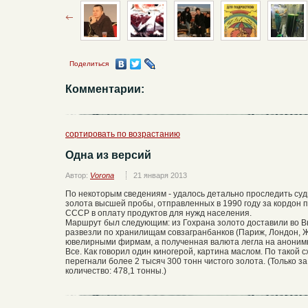
Поделиться
Комментарии:
сортировать по возрастанию
Одна из версий
Автор:
Vorona
21 января 2013
По некоторым сведениям - удалось детально проследить судь
золота высшей пробы, отправленных в 1990 году за кордон
СССР в оплату продуктов для нужд населения.
Маршрут был следующим: из Гохрана золото доставили во В
развезли по хранилищам совзагранбанков (Париж, Лондон, Ж
ювелирными фирмам, а полученная валюта легла на аноним
Все. Как говорил один киногерой, картина маслом. По такой с
перегнали более 2 тысяч 300 тонн чистого золота. (Только з
количество: 478,1 тонны.)