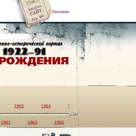
Регистрация
1962
1964
1966
1968
1970
1961
1963
1965
1967
1969