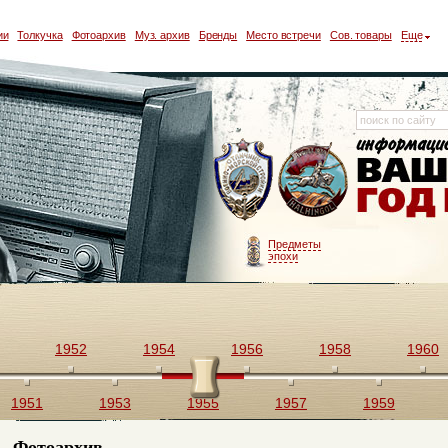
ии
Толкучка
Фотоархив
Муз. архив
Бренды
Место встречи
Сов. товары
Еще
Предметы
эпохи
1952
1954
1956
1958
1960
1951
1953
1955
1957
1959
Фотоархив