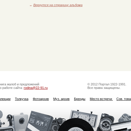
←
Вернутся на страницу альбома
нига жалоб и предложений
© 2012 Портал 1922-1991.
о работе сайта:
rodina@22-91.ru
Все права защищены.
ллекции
Толкучка
Фотоархив
Муз. архив
Бренды
Место встречи
Сов. тов