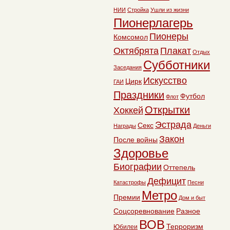
НИИ
Стройка
Ушли из жизни
Пионерлагерь
Пионеры
Комсомол
Октябрята
Плакат
Отдых
Субботники
Заседания
Искусство
Цирк
ГАИ
Праздники
Футбол
Флот
Открытки
Хоккей
Эстрада
Секс
Награды
Деньги
Закон
После войны
Здоровье
Биографии
Оттепель
Дефицит
Катастрофы
Песни
Метро
Премии
Дом и быт
Соцсоревнование
Разное
ВОВ
Терроризм
Юбилеи