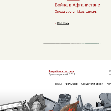
Война в Афганистане
Эпоха застоя
Мультфильмы
Все темы
Разработка портала
К
Артимедия веб, 2012
п
Темы
Фольклор
Свидетели эпохи
Ко