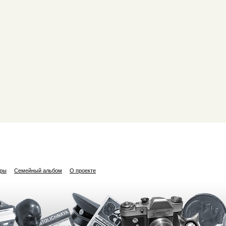
ары
Семейный альбом
О проекте