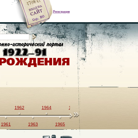
Регистрация
1962
1964
1966
1968
1970
1961
1963
1965
1967
1969