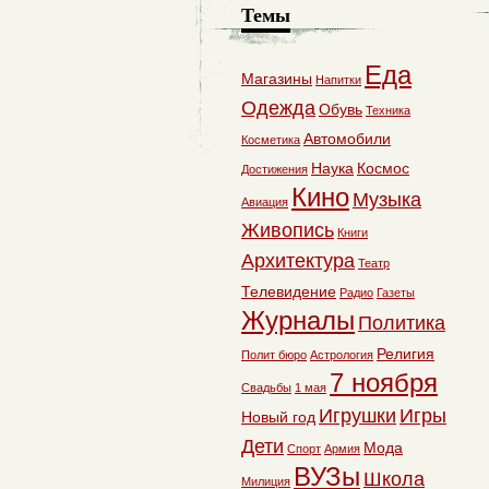
Темы
Еда
Магазины
Напитки
Одежда
Обувь
Техника
Автомобили
Косметика
Наука
Космос
Достижения
Кино
Музыка
Авиация
Живопись
Книги
Архитектура
Театр
Телевидение
Радио
Газеты
Журналы
Политика
Религия
Полит бюро
Астрология
7 ноября
Свадьбы
1 мая
Игрушки
Игры
Новый год
Дети
Мода
Спорт
Армия
ВУЗы
Школа
Милиция