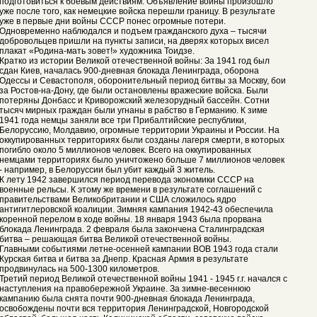
подготовиться к боевым действиям. Объявление войны произошло
уже после того, как немецкие войска перешли границу. В результате
уже в первые дни войны СССР понес огромные потери.
Одновременно наблюдался и подъем гражданского духа – тысячи
добровольцев пришли на пункты записи, на дверях которых висел
плакат «Родина-мать зовет!» художника Тоидзе.
Кратко из истории Великой отечественной войны: За 1941 год был
сдан Киев, началась 900-дневная блокада Ленинграда, оборона
Одессы и Севастополя, оборонительный период битвы за Москву, бои
за Ростов-на-Дону, где были остановлены вражеские войска. Были
потеряны Донбасс и Криворожский железорудный бассейн. Сотни
тысяч мирных граждан были угнаны в рабство в Германию. К зиме
1941 года немцы заняли все три Прибалтийские республики,
Белоруссию, Молдавию, огромные территории Украины и России. На
оккупированных территориях были созданы лагеря смерти, в которых
погибло около 5 миллионов человек. Всего на оккупированных
немцами территориях было уничтожено больше 7 миллионов человек
- например, в Белоруссии был убит каждый 3 житель.
К лету 1942 завершился период перевода экономики СССР на
военные рельсы. К этому же времени в результате соглашений с
правительствами Великобритании и США сложилось ядро
антигитлеровской коалиции. Зимняя кампания 1942-43 обеспечила
коренной перелом в ходе войны. 18 января 1943 была прорвана
блокада Ленинграда. 2 февраля была закончена Сталинградская
битва – решающая битва Великой отечественной войны.
Главными событиями летне-осенней кампании ВОВ 1943 года стали
Курская битва и битва за Днепр. Красная Армия в результате
продвинулась на 500-1300 километров.
Третий период Великой отечественной войны 1941 - 1945 г.г. начался с
наступления на правобережной Украине. За зимне-весеннюю
кампанию была снята почти 900-дневная блокада Ленинграда,
освобождены почти вся территория Ленинградской, Новгородской