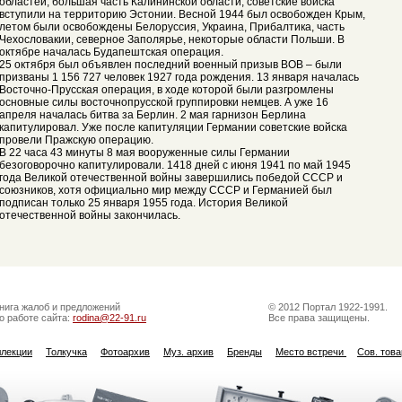
областей, большая часть Калининской области, советские войска
вступили на территорию Эстонии. Весной 1944 был освобожден Крым,
летом были освобождены Белоруссия, Украина, Прибалтика, часть
Чехословакии, северное Заполярье, некоторые области Польши. В
октябре началась Будапештская операция.
25 октября был объявлен последний военный призыв ВОВ – были
призваны 1 156 727 человек 1927 года рождения. 13 января началась
Восточно-Прусская операция, в ходе которой были разгромлены
основные силы восточнопрусской группировки немцев. А уже 16
апреля началась битва за Берлин. 2 мая гарнизон Берлина
капитулировал. Уже после капитуляции Германии советские войска
провели Пражскую операцию.
В 22 часа 43 минуты 8 мая вооруженные силы Германии
безоговорочно капитулировали. 1418 дней с июня 1941 по май 1945
года Великой отечественной войны завершились победой СССР и
союзников, хотя официально мир между СССР и Германией был
подписан только 25 января 1955 года. История Великой
отечественной войны закончилась.
нига жалоб и предложений
© 2012 Портал 1922-1991.
о работе сайта:
rodina@22-91.ru
Все права защищены.
ллекции
Толкучка
Фотоархив
Муз. архив
Бренды
Место встречи
Сов. тов