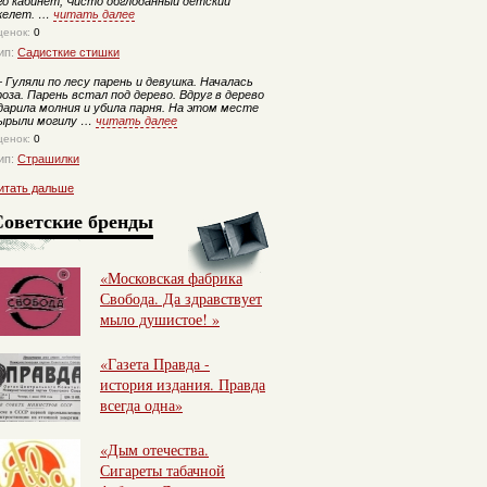
го кабинет, Чисто обглоданный детский
келет. …
читать далее
ценок:
0
ип:
Садисткие стишки
—
Гуляли по лесу парень и девушка. Началась
роза. Парень встал под дерево. Вдруг в дерево
дарила молния и убила парня. На этом месте
ырыли могилу …
читать далее
ценок:
0
ип:
Страшилки
итать дальше
Советские бренды
«Московская фабрика
Свобода. Да здравствует
мыло душистое! »
«Газета Правда -
история издания. Правда
всегда одна»
«Дым отечества.
Сигареты табачной