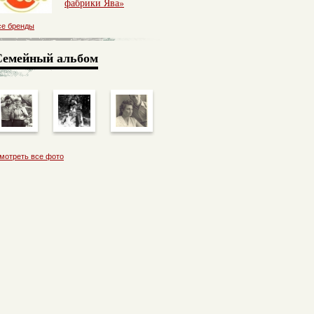
фабрики Ява»
се бренды
Семейный альбом
мотреть все фото