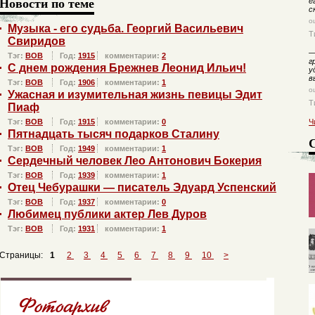
Новости по теме
е
с
о
Музыка - его судьба. Георгий Васильевич
Т
Свиридов
Тэг:
ВОВ
Год:
1915
комментарии:
2
г
С днем рождения Брежнев Леонид Ильич!
у
в
Тэг:
ВОВ
Год:
1906
комментарии:
1
о
Ужасная и изумительная жизнь певицы Эдит
Т
Пиаф
Тэг:
ВОВ
Год:
1915
комментарии:
0
Ч
Пятнадцать тысяч подарков Сталину
Тэг:
ВОВ
Год:
1949
комментарии:
1
Сердечный человек Лео Антонович Бокерия
Тэг:
ВОВ
Год:
1939
комментарии:
1
Отец Чебурашки — писатель Эдуард Успенский
Тэг:
ВОВ
Год:
1937
комментарии:
0
Любимец публики актер Лев Дуров
Тэг:
ВОВ
Год:
1931
комментарии:
1
Страницы:
1
2
3
4
5
6
7
8
9
10
>