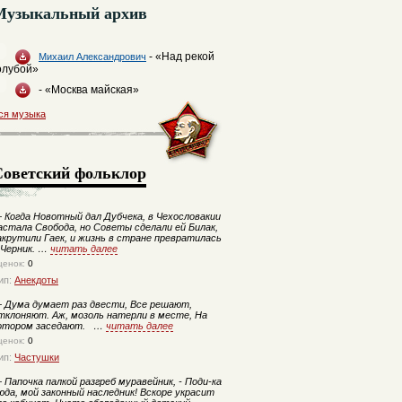
Музыкальный архив
- «Над рекой
Михаил Александрович
олубой»
- «Москва майская»
ся музыка
Советский фольклор
—
Когда Новотный дал Дубчека, в Чехословакии
астала Свобода, но Советы сделали ей Билак,
акрутили Гаек, и жизнь в стране превратилась
 Черник. …
читать далее
ценок:
0
ип:
Анекдоты
—
Дума думает раз двести, Все решают,
тклоняют. Аж, мозоль натерли в месте, На
отором заседают. …
читать далее
ценок:
0
ип:
Частушки
—
Папочка палкой разгреб муравейник, - Поди-ка
юда, мой законный наследник! Вскоре украсит