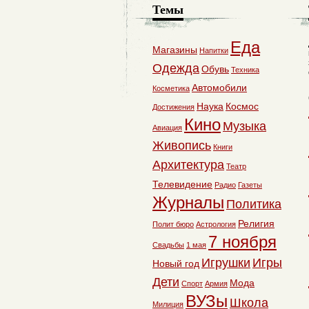
Темы
Еда
Магазины
Напитки
Одежда
Обувь
Техника
Автомобили
Косметика
Наука
Космос
Достижения
Кино
Музыка
Авиация
Живопись
Книги
Архитектура
Театр
Телевидение
Радио
Газеты
Журналы
Политика
Религия
Полит бюро
Астрология
7 ноября
Свадьбы
1 мая
Игрушки
Игры
Новый год
Дети
Мода
Спорт
Армия
ВУЗы
Школа
Милиция