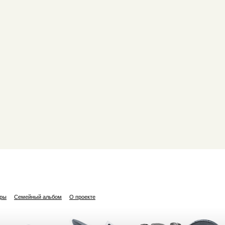
ары
Семейный альбом
О проекте