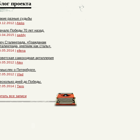
Блог проекта
акие разные судьбы
3.12.2012 |
Aleks
ачало Победы 70 лет назад.
5.04.2015 |
saddy
еч Сталинграда. «Гражданам
талинграда, крепким как сталь».
5.05.2014 |
ellena
оветская самоходная артиллерия
5.05.2012 |
Alex
 мыслях о Петербурге.
2.05.2012 |
Vlad
есколько дней до Победы.
2.05.2014 |
Tiero
итать все записи