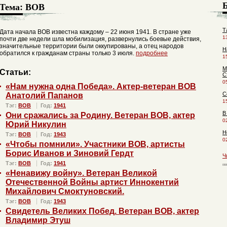
Тема:
ВОВ
Т
Дата начала ВОВ известна каждому – 22 июня 1941. В стране уже
1
почти две недели шла мобилизация, развернулись боевые действия,
значительные территории были оккупированы, а отец народов
Н
обратился к гражданам страны только 3 июля.
подробнее
1
М
Статьи:
С
0
«Нам нужна одна Победа». Актер-ветеран ВОВ
С
Анатолий Папанов
1
Тэг:
ВОВ
Год:
1941
В
Они сражались за Родину. Ветеран ВОВ, актер
0
Юрий Никулин
Н
Тэг:
ВОВ
Год:
1943
0
«Чтобы помнили». Участники ВОВ, артисты
Борис Иванов и Зиновий Гердт
Ч
Тэг:
ВОВ
Год:
1941
«Ненавижу войну». Ветеран Великой
Отечественной Войны артист Иннокентий
Михайлович Смоктуновский.
Тэг:
ВОВ
Год:
1943
Свидетель Великих Побед. Ветеран ВОВ, актер
Владимир Этуш