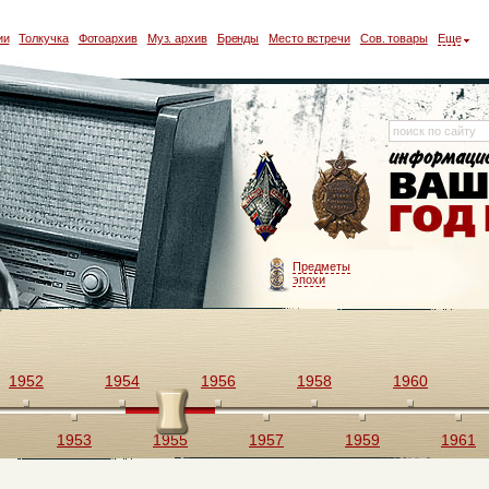
ии
Толкучка
Фотоархив
Муз. архив
Бренды
Место встречи
Сов. товары
Еще
Предметы
эпохи
1952
1954
1956
1958
1960
1953
1955
1957
1959
1961