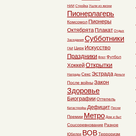
НИИ
Стройка
Ушли из жизни
Пионерлагерь
Пионеры
Комсомол
Октябрята
Плакат
Отдых
Субботники
Заседания
Искусство
Цирк
ГАИ
Праздники
Футбол
Флот
Открытки
Хоккей
Эстрада
Секс
Награды
Деньги
Закон
После войны
Здоровье
Биографии
Оттепель
Дефицит
Катастрофы
Песни
Метро
Премии
Дом и быт
Соцсоревнование
Разное
ВОВ
Терроризм
Юбилеи