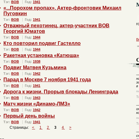
Тэг:
ВОВ
Год:
1941
«...Порохом пропах». Актер-фронтовик Михаил
Пуговкин
Тэг:
ВОВ
Год:
1941
г
Отважный пехотинец, актер-участник ВОВ
Георгий Юматов
Тэг:
ВОВ
Год:
1944
В
Кто повторил подвиг Гастелло
Тэг:
ВОВ
Год:
1944
Ракетная установка «Катюша»
Тэг:
ВОВ
Год:
1938
Подвиг Матвея Кузьмина
Тэг:
ВОВ
Год:
1942
н
Парад в Москве 7 ноября 1941 года
з
Тэг:
ВОВ
Год:
1941
в
Дорога к жизни. Прорыв блокады Ленинграда
о
Т
Тэг:
ВОВ
Год:
1943
Матч жизни «Динамо-ЛМЗ»
о
Тэг:
ВОВ
Год:
1942
к
Первый день войны
о
Тэг:
ВОВ
Год:
1941
Т
Страницы:
<
1
2
3
4
>
с