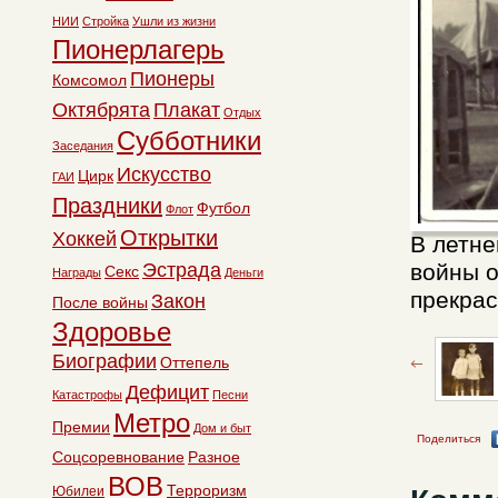
НИИ
Стройка
Ушли из жизни
Пионерлагерь
Пионеры
Комсомол
Октябрята
Плакат
Отдых
Субботники
Заседания
Искусство
Цирк
ГАИ
Праздники
Футбол
Флот
Открытки
Хоккей
В летне
Эстрада
войны о
Секс
Награды
Деньги
прекрас
Закон
После войны
Здоровье
Биографии
Оттепель
Дефицит
Катастрофы
Песни
Метро
Премии
Дом и быт
Поделиться
Соцсоревнование
Разное
ВОВ
Терроризм
Юбилеи