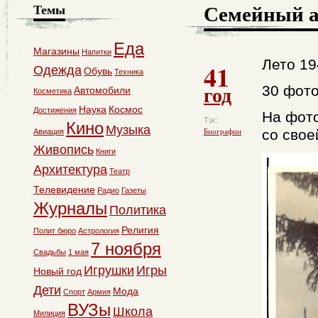
Семейный 
Темы
Еда
Магазины
Напитки
Лето 19
41
Одежда
Обувь
Техника
год
30 фот
Автомобили
Косметика
Наука
Космос
Достижения
На фото
Тэг:
Кино
Музыка
со свое
Авиация
Биографии
Живопись
Книги
Архитектура
Театр
Телевидение
Радио
Газеты
Журналы
Политика
Религия
Полит бюро
Астрология
7 ноября
Свадьбы
1 мая
Игрушки
Игры
Новый год
Дети
Мода
Спорт
Армия
ВУЗы
Школа
Милиция