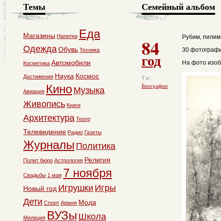
Темы
Семейный альбом
Еда
Магазины
Напитки
Рубим, пилим
84
Одежда
Обувь
30 фотографи
Техника
год
Автомобили
На фото изоб
Косметика
Наука
Космос
Достижения
Тэг:
Кино
Биографии
Музыка
Авиация
Живопись
Книги
Архитектура
Театр
Телевидение
Радио
Газеты
Журналы
Политика
Религия
Полит бюро
Астрология
7 ноября
Свадьбы
1 мая
Игрушки
Игры
Новый год
Дети
Мода
Спорт
Армия
ВУЗы
Школа
Милиция