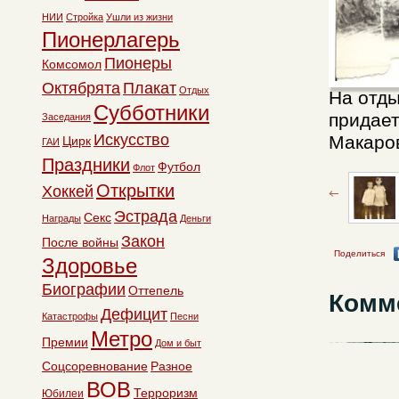
НИИ
Стройка
Ушли из жизни
Пионерлагерь
Пионеры
Комсомол
Октябрята
Плакат
Отдых
На отды
Субботники
придает
Заседания
Искусство
Макаров
Цирк
ГАИ
Праздники
Футбол
Флот
Открытки
Хоккей
Эстрада
Секс
Награды
Деньги
Закон
После войны
Поделиться
Здоровье
Биографии
Оттепель
Комм
Дефицит
Катастрофы
Песни
Метро
Премии
Дом и быт
Соцсоревнование
Разное
ВОВ
Терроризм
Юбилеи