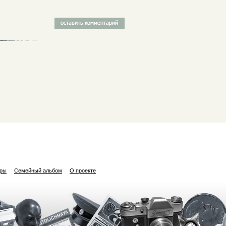
ары
Семейный альбом
О проекте