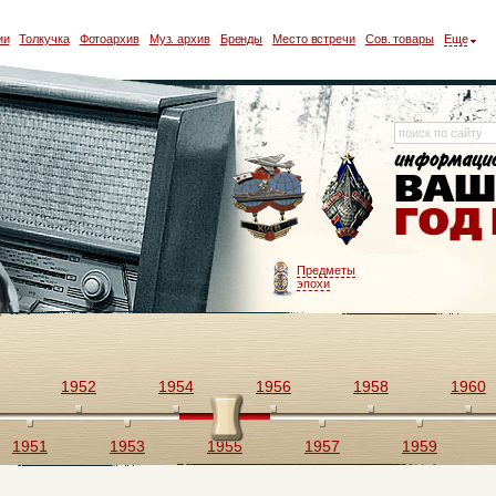
ии
Толкучка
Фотоархив
Муз. архив
Бренды
Место встречи
Сов. товары
Еще
Предметы
эпохи
1952
1954
1956
1958
1960
1951
1953
1955
1957
1959