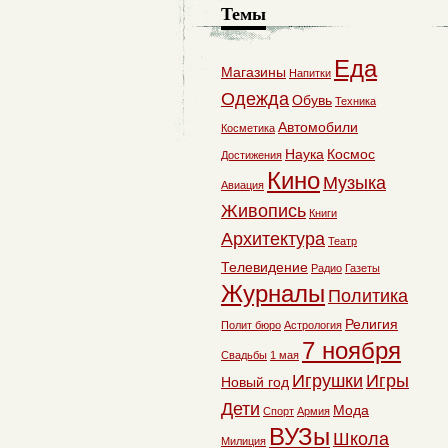
Темы
Еда
Магазины
Напитки
Одежда
Обувь
Техника
Автомобили
Косметика
Наука
Космос
Достижения
Кино
Музыка
Авиация
Живопись
Книги
Архитектура
Театр
Телевидение
Радио
Газеты
Журналы
Политика
Религия
Полит бюро
Астрология
7 ноября
Свадьбы
1 мая
Игрушки
Игры
Новый год
Дети
Мода
Спорт
Армия
ВУЗы
Школа
Милиция