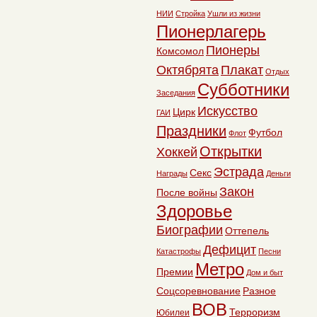
НИИ
Стройка
Ушли из жизни
Пионерлагерь
Пионеры
Комсомол
Октябрята
Плакат
Отдых
Субботники
Заседания
Искусство
Цирк
ГАИ
Праздники
Футбол
Флот
Открытки
Хоккей
Эстрада
Секс
Награды
Деньги
Закон
После войны
Здоровье
Биографии
Оттепель
Дефицит
Катастрофы
Песни
Метро
Премии
Дом и быт
Соцсоревнование
Разное
ВОВ
Терроризм
Юбилеи