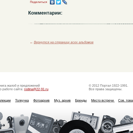
Поделиться
Комментарии:
←
Вернутся на страницу всех альбомов
нига жалоб и предложений
© 2012 Портал 1922-1991.
о работе сайта:
rodina@22-91.ru
Все права защищены.
ллекции
Толкучка
Фотоархив
Муз. архив
Бренды
Место встречи
Сов. тов