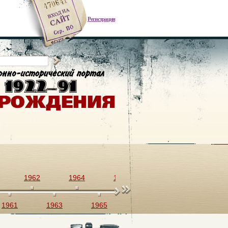
Регистрация
1962
1964
1966
1968
1970
1961
1963
1965
1967
1969