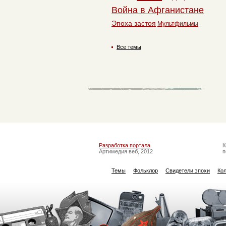
Война в Афганистане
Эпоха застоя
Мультфильмы
Все темы
Разработка портала
К
Артимедия веб, 2012
п
Темы
Фольклор
Свидетели эпохи
Ко