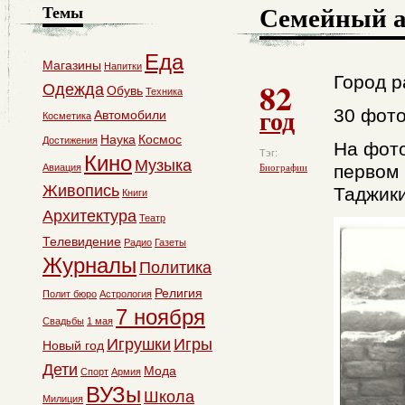
Семейный 
Темы
Еда
Магазины
Напитки
Город р
82
Одежда
Обувь
Техника
год
30 фот
Автомобили
Косметика
Наука
Космос
Достижения
На фото
Тэг:
Кино
Музыка
первом 
Авиация
Биографии
Живопись
Таджик
Книги
Архитектура
Театр
Телевидение
Радио
Газеты
Журналы
Политика
Религия
Полит бюро
Астрология
7 ноября
Свадьбы
1 мая
Игрушки
Игры
Новый год
Дети
Мода
Спорт
Армия
ВУЗы
Школа
Милиция