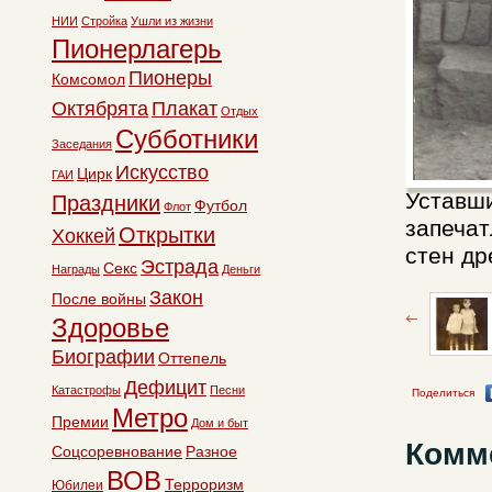
НИИ
Стройка
Ушли из жизни
Пионерлагерь
Пионеры
Комсомол
Октябрята
Плакат
Отдых
Субботники
Заседания
Искусство
Цирк
ГАИ
Уставши
Праздники
Футбол
Флот
запечат
Открытки
Хоккей
стен др
Эстрада
Секс
Награды
Деньги
Закон
После войны
Здоровье
Биографии
Оттепель
Дефицит
Катастрофы
Песни
Поделиться
Метро
Премии
Дом и быт
Комм
Соцсоревнование
Разное
ВОВ
Терроризм
Юбилеи