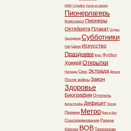
НИИ
Стройка
Ушли из жизни
Пионерлагерь
Пионеры
Комсомол
Октябрята
Плакат
Отдых
Субботники
Заседания
Искусство
Цирк
ГАИ
Праздники
Футбол
Флот
Открытки
Хоккей
Эстрада
Секс
Награды
Деньги
Закон
После войны
Здоровье
Биографии
Оттепель
Дефицит
Катастрофы
Песни
Метро
Премии
Дом и быт
Соцсоревнование
Разное
ВОВ
Терроризм
Юбилеи