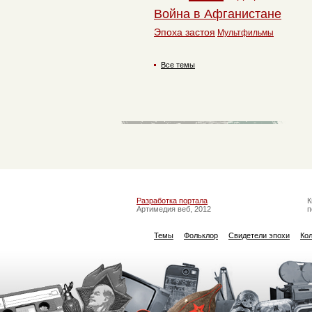
Война в Афганистане
Эпоха застоя
Мультфильмы
Все темы
Разработка портала
К
Артимедия веб, 2012
п
Темы
Фольклор
Свидетели эпохи
Ко