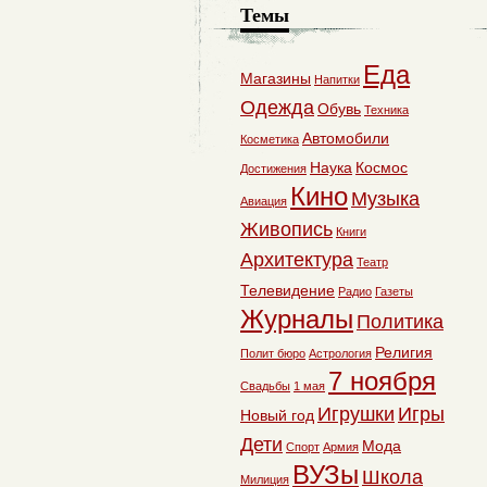
Темы
Еда
Магазины
Напитки
Одежда
Обувь
Техника
Автомобили
Косметика
Наука
Космос
Достижения
Кино
Музыка
Авиация
Живопись
Книги
Архитектура
Театр
Телевидение
Радио
Газеты
Журналы
Политика
Религия
Полит бюро
Астрология
7 ноября
Свадьбы
1 мая
Игрушки
Игры
Новый год
Дети
Мода
Спорт
Армия
ВУЗы
Школа
Милиция