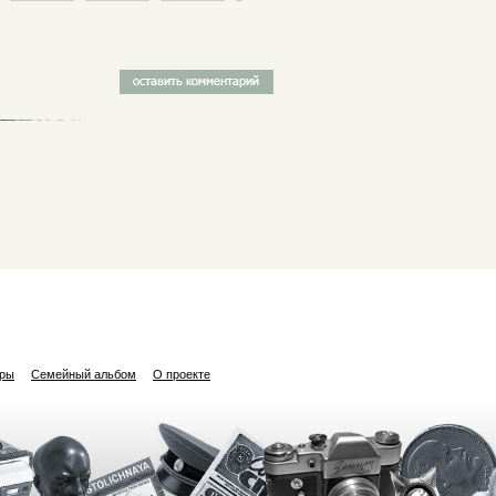
ары
Семейный альбом
О проекте