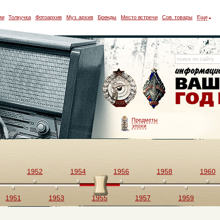
ии
Толкучка
Фотоархив
Муз. архив
Бренды
Место встречи
Сов. товары
Еще
Предметы
эпохи
1952
1954
1956
1958
1960
1951
1953
1955
1957
1959