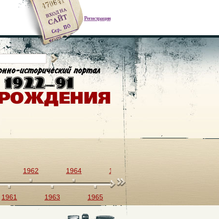
Регистрация
1962
1964
1966
1968
1970
1961
1963
1965
1967
1969