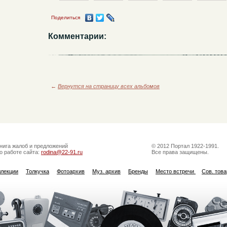
Поделиться
Комментарии:
←
Вернутся на страницу всех альбомов
нига жалоб и предложений
© 2012 Портал 1922-1991.
о работе сайта:
rodina@22-91.ru
Все права защищены.
ллекции
Толкучка
Фотоархив
Муз. архив
Бренды
Место встречи
Сов. тов