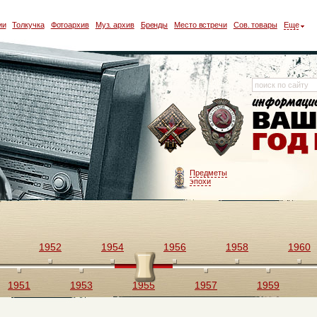
ии
Толкучка
Фотоархив
Муз. архив
Бренды
Место встречи
Сов. товары
Еще
Предметы
эпохи
1952
1954
1956
1958
1960
1951
1953
1955
1957
1959