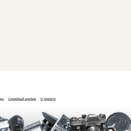
ары
Семейный альбом
О проекте