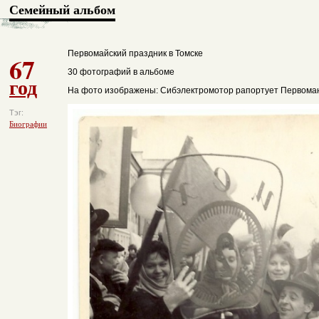
Семейный альбом
Первомайский праздник в Томске
67
30 фотографий в альбоме
год
На фото изображены: Сибэлектромотор рапортует Первома
Тэг:
Биографии