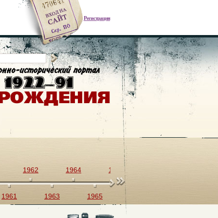
Регистрация
1962
1964
1966
1968
1970
1961
1963
1965
1967
1969