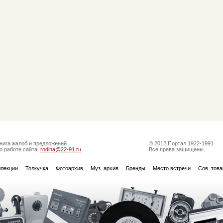
нига жалоб и предложений
© 2012 Портал 1922-1991.
о работе сайта:
rodina@22-91.ru
Все права защищены.
ллекции
Толкучка
Фотоархив
Муз. архив
Бренды
Место встречи
Сов. тов