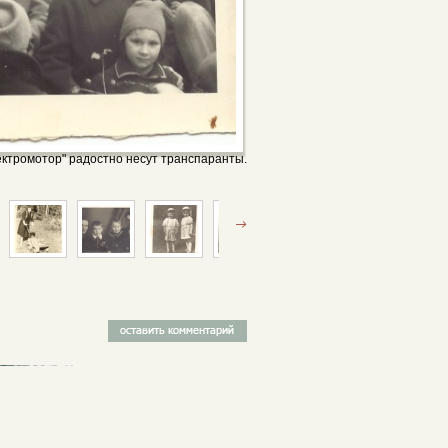
ектромотор" радостно несут транспаранты.