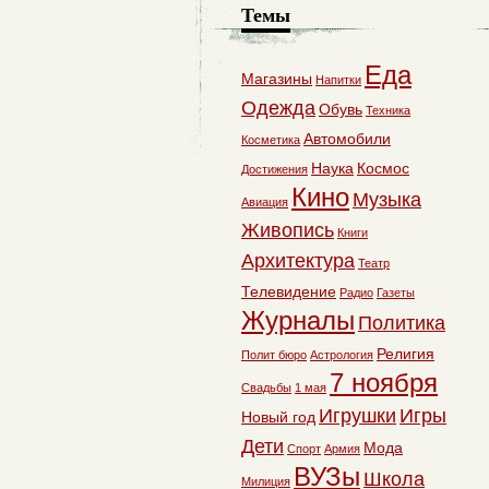
Темы
Еда
Магазины
Напитки
Одежда
Обувь
Техника
Автомобили
Косметика
Наука
Космос
Достижения
Кино
Музыка
Авиация
Живопись
Книги
Архитектура
Театр
Телевидение
Радио
Газеты
Журналы
Политика
Религия
Полит бюро
Астрология
7 ноября
Свадьбы
1 мая
Игрушки
Игры
Новый год
Дети
Мода
Спорт
Армия
ВУЗы
Школа
Милиция