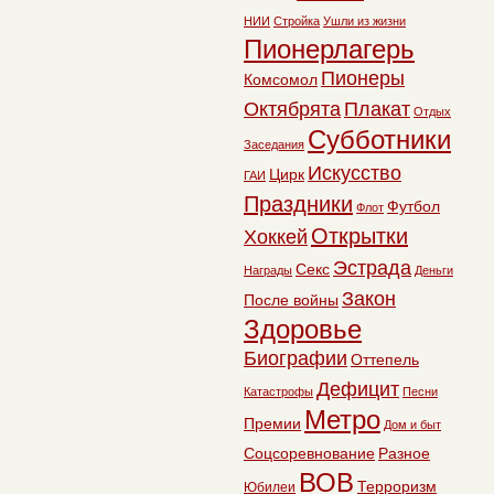
НИИ
Стройка
Ушли из жизни
Пионерлагерь
Пионеры
Комсомол
Октябрята
Плакат
Отдых
Субботники
Заседания
Искусство
Цирк
ГАИ
Праздники
Футбол
Флот
Открытки
Хоккей
Эстрада
Секс
Награды
Деньги
Закон
После войны
Здоровье
Биографии
Оттепель
Дефицит
Катастрофы
Песни
Метро
Премии
Дом и быт
Соцсоревнование
Разное
ВОВ
Терроризм
Юбилеи