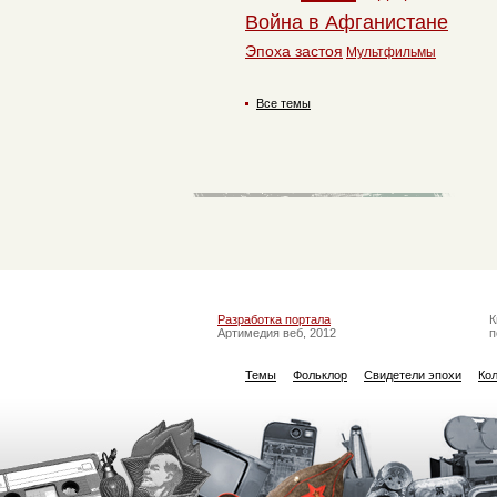
Война в Афганистане
Эпоха застоя
Мультфильмы
Все темы
Разработка портала
К
Артимедия веб, 2012
п
Темы
Фольклор
Свидетели эпохи
Ко