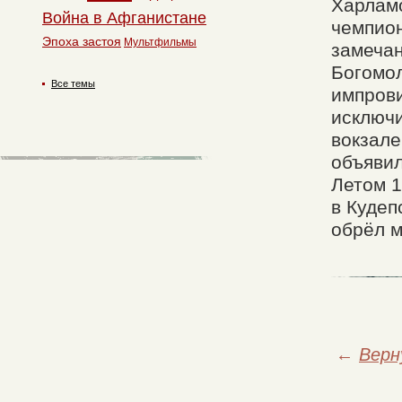
Харлам
Война в Афганистане
чемпион
Эпоха застоя
Мультфильмы
замечан
Богомол
Все темы
импрови
исключи
вокзал
объявил
Летом 
в Кудеп
обрёл 
←
Верн