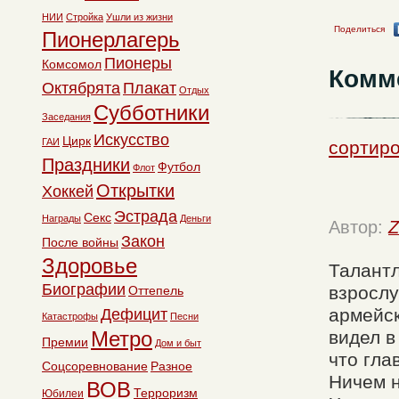
НИИ
Стройка
Ушли из жизни
Поделиться
Пионерлагерь
Пионеры
Комсомол
Комм
Октябрята
Плакат
Отдых
Субботники
Заседания
Искусство
Цирк
ГАИ
сортиро
Праздники
Футбол
Флот
Открытки
Хоккей
Эстрада
Секс
Награды
Деньги
Автор:
Z
Закон
После войны
Здоровье
Талантл
Биографии
взрослу
Оттепель
армейск
Дефицит
Катастрофы
Песни
Метро
видел в
Премии
Дом и быт
что гла
Соцсоревнование
Разное
Ничем 
ВОВ
Терроризм
Юбилеи