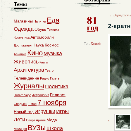
Темы
81
←
Вернутся к
Еда
Магазины
Напитки
год
2-крат
Одежда
Обувь
Техника
Автомобили
Косметика
Тэг:
Хоккей
Наука
Космос
Достижения
Кино
Музыка
Авиация
Живопись
Книги
Архитектура
Театр
Телевидение
Радио
Газеты
Журналы
Политика
Религия
Полит бюро
Астрология
7 ноября
Свадьбы
1 мая
Игрушки
Игры
Новый год
Дети
Мода
Спорт
Армия
ВУЗы
Школа
Милиция