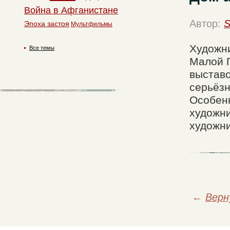
Война в Афганистане
Автор:
S
Эпоха застоя
Мультфильмы
Художни
Все темы
Малой Г
выстав
серьёзн
Особенн
художни
художни
←
Верн