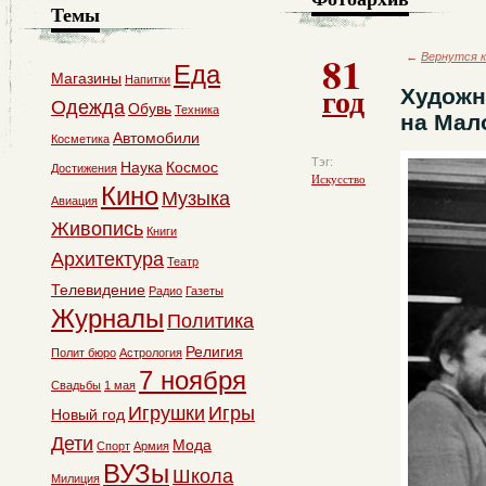
Темы
81
←
Вернутся к
Еда
Магазины
Напитки
год
Художн
Одежда
Обувь
Техника
на Мал
Автомобили
Косметика
Тэг:
Наука
Космос
Достижения
Искусство
Кино
Музыка
Авиация
Живопись
Книги
Архитектура
Театр
Телевидение
Радио
Газеты
Журналы
Политика
Религия
Полит бюро
Астрология
7 ноября
Свадьбы
1 мая
Игрушки
Игры
Новый год
Дети
Мода
Спорт
Армия
ВУЗы
Школа
Милиция