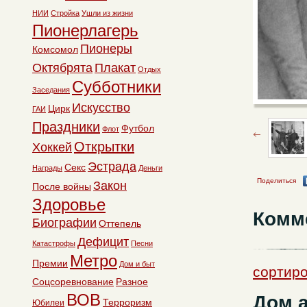
НИИ
Стройка
Ушли из жизни
Пионерлагерь
Пионеры
Комсомол
Октябрята
Плакат
Отдых
Субботники
Заседания
Искусство
Цирк
ГАИ
Праздники
Футбол
Флот
Открытки
Хоккей
Эстрада
Секс
Награды
Деньги
Поделиться
Закон
После войны
Здоровье
Комм
Биографии
Оттепель
Дефицит
Катастрофы
Песни
Метро
Премии
Дом и быт
сортиро
Соцсоревнование
Разное
ВОВ
Дом а
Терроризм
Юбилеи