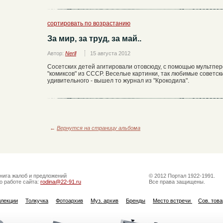
сортировать по возрастанию
За мир, за труд, за май..
Автор:
Nerll
15 августа 2012
Сосетских детей агитировали отовсюду, с помощью мультперс
"комиксов" из СССР. Веселые картинки, так любимые советск
удивительного - вышел то журнал из "Крокодила".
←
Вернутся на страницу альбома
нига жалоб и предложений
© 2012 Портал 1922-1991.
о работе сайта:
rodina@22-91.ru
Все права защищены.
ллекции
Толкучка
Фотоархив
Муз. архив
Бренды
Место встречи
Сов. тов