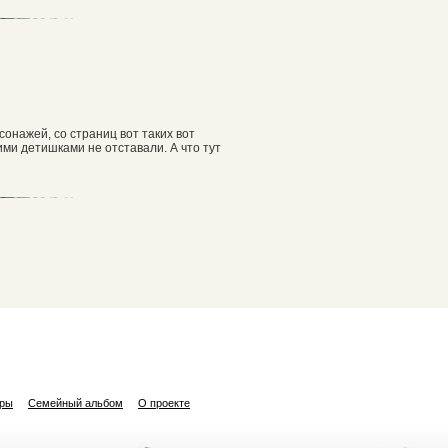
онажей, со страниц вот таких вот
ими детишками не отставали. А что тут
ары
Семейный альбом
О проекте