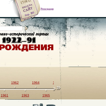
Регистрация
1962
1964
1966
1968
1970
1961
1963
1965
1967
1969