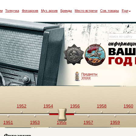
ии
Толкучка
Фотоархив
Муз. архив
Бренды
Место встречи
Сов. товары
Еще
Предметы
эпохи
1952
1954
1956
1958
1960
1951
1953
1955
1957
1959
Фотоархив