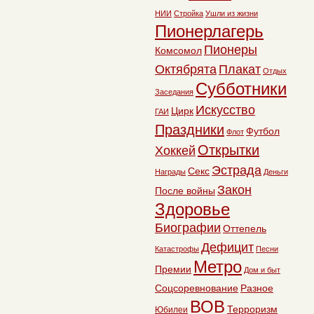
НИИ
Стройка
Ушли из жизни
Пионерлагерь
Пионеры
Комсомол
Октябрята
Плакат
Отдых
Субботники
Заседания
Искусство
Цирк
ГАИ
Праздники
Футбол
Флот
Открытки
Хоккей
Эстрада
Секс
Награды
Деньги
Закон
После войны
Здоровье
Биографии
Оттепель
Дефицит
Катастрофы
Песни
Метро
Премии
Дом и быт
Соцсоревнование
Разное
ВОВ
Терроризм
Юбилеи