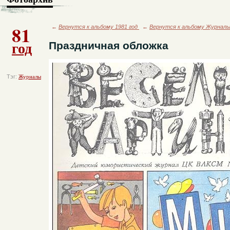
81
←
Вернутся к альбому 1981 год
←
Вернутся к альбому Журнал
год
Праздничная обложка
Тэг:
Журналы