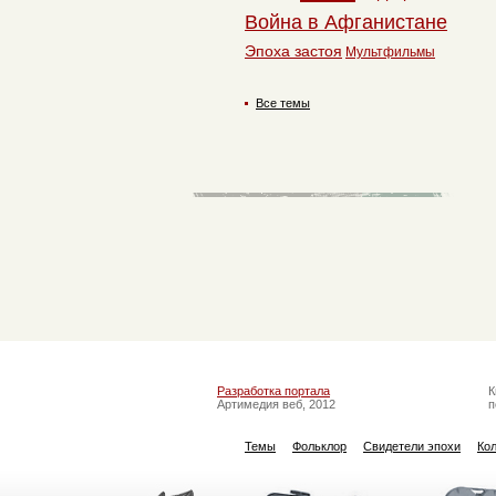
Война в Афганистане
Эпоха застоя
Мультфильмы
Все темы
Разработка портала
К
Артимедия веб, 2012
п
Темы
Фольклор
Свидетели эпохи
Ко