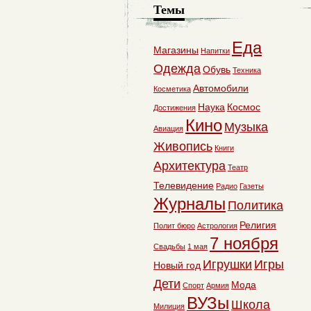
Темы
Еда
Магазины
Напитки
Одежда
Обувь
Техника
Автомобили
Косметика
Наука
Космос
Достижения
Кино
Музыка
Авиация
Живопись
Книги
Архитектура
Театр
Телевидение
Радио
Газеты
Журналы
Политика
Религия
Полит бюро
Астрология
7 ноября
Свадьбы
1 мая
Игрушки
Игры
Новый год
Дети
Мода
Спорт
Армия
ВУЗы
Школа
Милиция