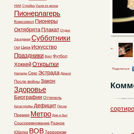
НИИ
Стройка
Ушли из жизни
Пионерлагерь
Пионеры
Комсомол
Октябрята
Плакат
Отдых
Субботники
Заседания
Искусство
Цирк
ГАИ
Праздники
Футбол
Флот
Открытки
Хоккей
Поделиться
Эстрада
Секс
Награды
Деньги
Закон
После войны
Комм
Здоровье
Биографии
Оттепель
Дефицит
Катастрофы
Песни
сортиро
Метро
Премии
Дом и быт
Соцсоревнование
Разное
ВОВ
Терроризм
Юбилеи