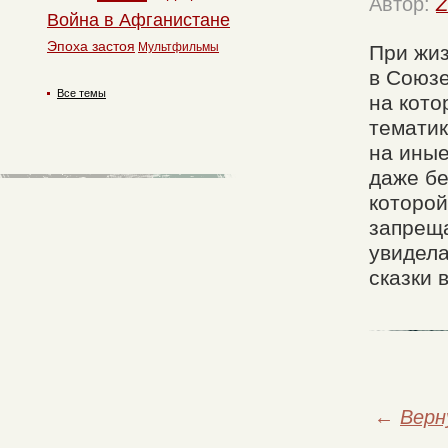
Автор:
Z
Война в Афганистане
Эпоха застоя
Мультфильмы
При жиз
в Союзе
Все темы
на кото
тематик
на иные
даже бе
которой
запреща
увидела
сказки 
←
Верн