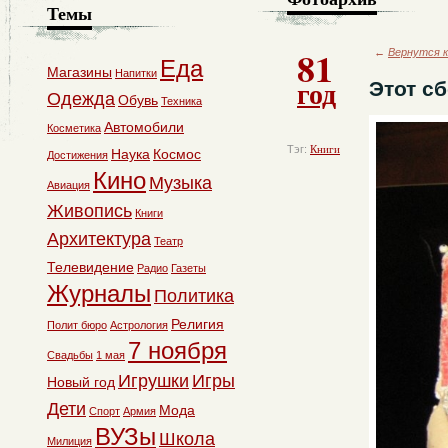
Темы
81
←
Вернутся к
Еда
Магазины
Напитки
год
Этот сб
Одежда
Обувь
Техника
Автомобили
Косметика
Тэг:
Книги
Наука
Космос
Достижения
Кино
Музыка
Авиация
Живопись
Книги
Архитектура
Театр
Телевидение
Радио
Газеты
Журналы
Политика
Религия
Полит бюро
Астрология
7 ноября
Свадьбы
1 мая
Игрушки
Игры
Новый год
Дети
Мода
Спорт
Армия
ВУЗы
Школа
Милиция