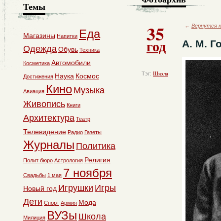
Темы
35
←
Вернутся к
Еда
Магазины
Напитки
год
А. М. Г
Одежда
Обувь
Техника
Автомобили
Косметика
Тэг:
Школа
Наука
Космос
Достижения
Кино
Музыка
Авиация
Живопись
Книги
Архитектура
Театр
Телевидение
Радио
Газеты
Журналы
Политика
Религия
Полит бюро
Астрология
7 ноября
Свадьбы
1 мая
Игрушки
Игры
Новый год
Дети
Мода
Спорт
Армия
ВУЗы
Школа
Милиция