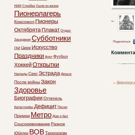
НИИ
Стройка
Ушли из жизни
Пионерлагерь
Пионеры
Комсомол
Октябрята
Плакат
Отдых
Субботники
Заседания
Поделиться
Искусство
Цирк
ГАИ
Коммента
Праздники
Футбол
Флот
Открытки
Хоккей
Эстрада
Секс
Награды
Деньги
Закон
После войны
←
Вернутся н
Здоровье
Биографии
Оттепель
Дефицит
Катастрофы
Песни
Метро
Премии
Дом и быт
Соцсоревнование
Разное
ВОВ
Терроризм
Юбилеи