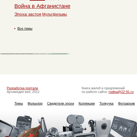
Война в Афганистане
Эпоха застоя
Мультфильмы
Все темы
Разработка портала
Книга жалоб и предложений
Артимедия веб, 2012
по работе сайта:
rodina@22-91.ru
Темы
Фольклор
Свидетели эпохи
Коллекции
Толкучка
Фотоархив