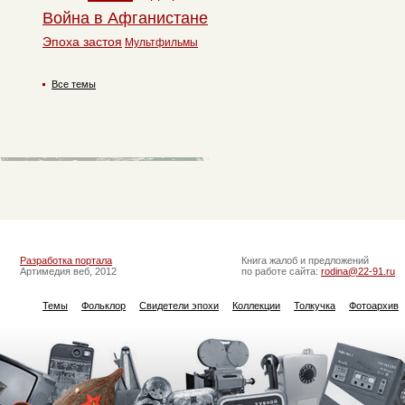
Война в Афганистане
Эпоха застоя
Мультфильмы
Все темы
Разработка портала
Книга жалоб и предложений
Артимедия веб, 2012
по работе сайта:
rodina@22-91.ru
Темы
Фольклор
Свидетели эпохи
Коллекции
Толкучка
Фотоархив