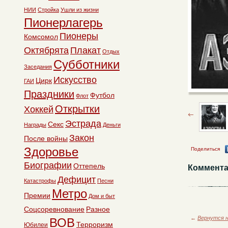
НИИ
Стройка
Ушли из жизни
Пионерлагерь
Пионеры
Комсомол
Октябрята
Плакат
Отдых
Субботники
Заседания
Искусство
Цирк
ГАИ
Праздники
Футбол
Флот
Открытки
Хоккей
Эстрада
Секс
Награды
Деньги
Закон
После войны
Здоровье
Поделиться
Биографии
Оттепель
Коммента
Дефицит
Катастрофы
Песни
Метро
Премии
Дом и быт
Соцсоревнование
Разное
←
Вернутся н
ВОВ
Терроризм
Юбилеи