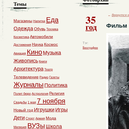
Темы
35
←
Вернутся к
Еда
Магазины
Напитки
год
Фильм 
Одежда
Обувь
Техника
Автомобили
Косметика
Тэг:
Наука
Космос
Достижения
Биографии
Кино
Музыка
Авиация
Живопись
Книги
Архитектура
Театр
Телевидение
Радио
Газеты
Журналы
Политика
Религия
Полит бюро
Астрология
7 ноября
Свадьбы
1 мая
Игрушки
Игры
Новый год
Дети
Мода
Спорт
Армия
ВУЗы
Школа
Милиция