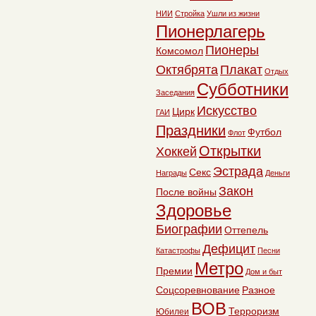
НИИ
Стройка
Ушли из жизни
Пионерлагерь
Пионеры
Комсомол
Октябрята
Плакат
Отдых
Субботники
Заседания
Искусство
Цирк
ГАИ
Праздники
Футбол
Флот
Открытки
Хоккей
Эстрада
Секс
Награды
Деньги
Закон
После войны
Здоровье
Биографии
Оттепель
Дефицит
Катастрофы
Песни
Метро
Премии
Дом и быт
Соцсоревнование
Разное
ВОВ
Терроризм
Юбилеи