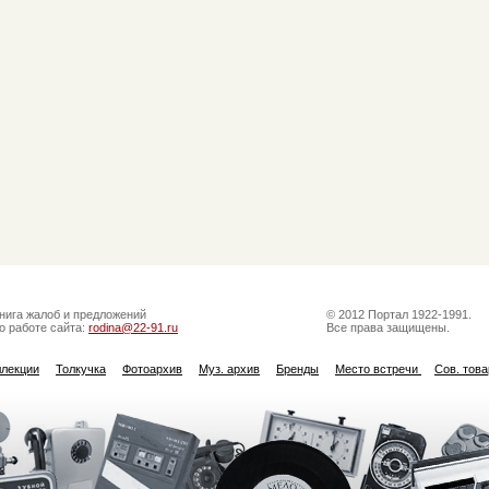
нига жалоб и предложений
© 2012 Портал 1922-1991.
о работе сайта:
rodina@22-91.ru
Все права защищены.
ллекции
Толкучка
Фотоархив
Муз. архив
Бренды
Место встречи
Сов. тов