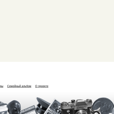
ары
Семейный альбом
О проекте