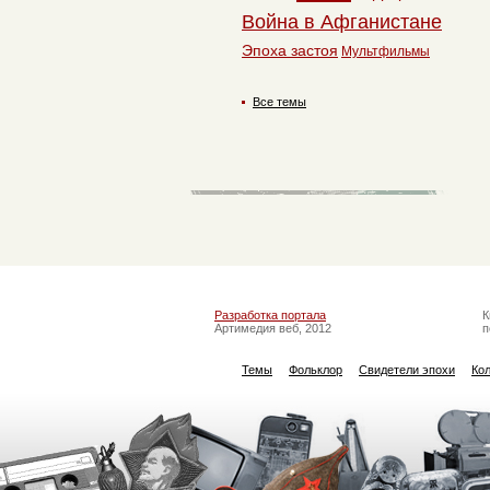
Война в Афганистане
Эпоха застоя
Мультфильмы
Все темы
Разработка портала
К
Артимедия веб, 2012
п
Темы
Фольклор
Свидетели эпохи
Ко