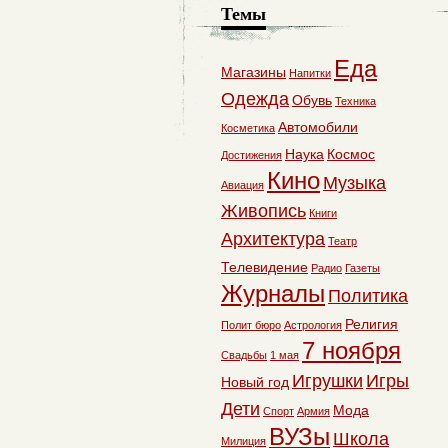
Темы
Еда
Магазины
Напитки
Одежда
Обувь
Техника
Автомобили
Косметика
Наука
Космос
Достижения
Кино
Музыка
Авиация
Живопись
Книги
Архитектура
Театр
Телевидение
Радио
Газеты
Журналы
Политика
Религия
Полит бюро
Астрология
7 ноября
Свадьбы
1 мая
Игрушки
Игры
Новый год
Дети
Мода
Спорт
Армия
ВУЗы
Школа
Милиция