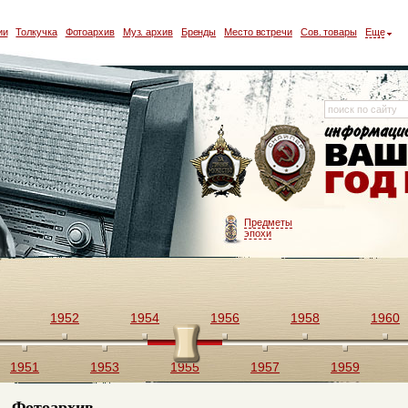
ии
Толкучка
Фотоархив
Муз. архив
Бренды
Место встречи
Сов. товары
Еще
Предметы
эпохи
1952
1954
1956
1958
1960
1951
1953
1955
1957
1959
Фотоархив