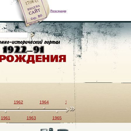
Регистрация
1962
1964
1966
1968
1970
1961
1963
1965
1967
1969