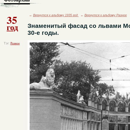
35
←
Вернутся к альбому 1935 год
←
Вернутся к альбому Разное
год
Знаменитый фасад со львами Мо
30-е годы.
Тэг:
Разное